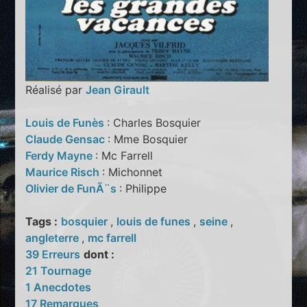
Réalisé par
Jean Girault
Louis de Funès
: Charles Bosquier
Claude Gensac
: Mme Bosquier
Ferdy Mayne
: Mc Farrell
Maurice Risch
: Michonnet
Olivier de FunÃ¨s
: Philippe
Tags :
bosquier
,
louis de funes
,
seine
,
angleterre
,
mc farrell
39 Erreurs
dont :
21 Tournage
1 Anecdotes
17 Remarques