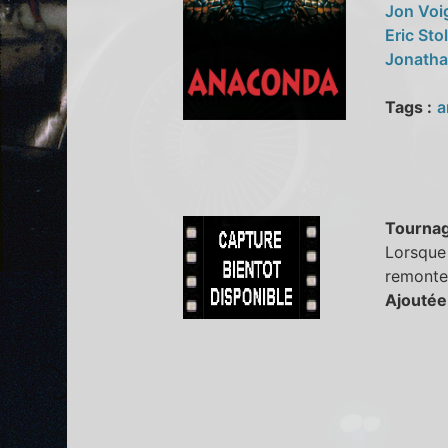
Jon Voi
Eric Sto
Jonath
Tags :
a
Tourna
Lorsque 
remonte 
Ajoutée