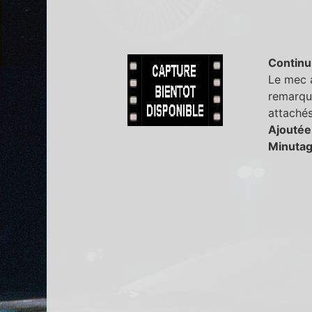
Continu
Le mec a
remarque
attachés
Ajoutée
Minutag