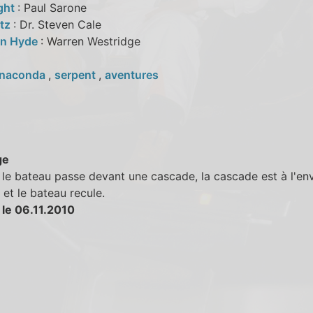
ght
: Paul Sarone
ltz
: Dr. Steven Cale
an Hyde
: Warren Westridge
naconda
,
serpent
,
aventures
ge
le bateau passe devant une cascade, la cascade est à l'enve
et le bateau recule.
 le 06.11.2010