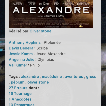
Réalisé par
Oliver stone
Anthony Hopkins
: Ptolémée
David Bedella
: Scribe
Jessie Kamm
: Jeune Alexandre
Angelina Jolie
: Olympias
Val Kilmer
: Philip
Tags :
alexandre
,
macédoine
,
aventures
,
grecs
,
péplum
,
oliver stone
27 Erreurs
dont :
16 Tournage
1 Anecdotes
10 Remarques