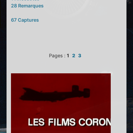
28 Remarques
67 Captures
Pages :
1
2
3