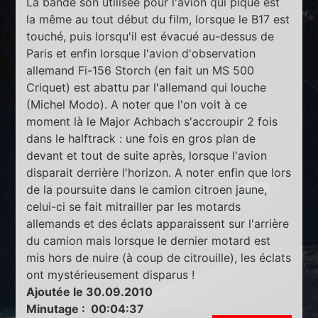
La bande son utilisée pour l'avion qui pique est
la même au tout début du film, lorsque le B17 est
touché, puis lorsqu'il est évacué au-dessus de
Paris et enfin lorsque l'avion d'observation
allemand Fi-156 Storch (en fait un MS 500
Criquet) est abattu par l'allemand qui louche
(Michel Modo). A noter que l'on voit à ce
moment là le Major Achbach s'accroupir 2 fois
dans le halftrack : une fois en gros plan de
devant et tout de suite après, lorsque l'avion
disparait derrière l'horizon. A noter enfin que lors
de la poursuite dans le camion citroen jaune,
celui-ci se fait mitrailler par les motards
allemands et des éclats apparaissent sur l'arrière
du camion mais lorsque le dernier motard est
mis hors de nuire (à coup de citrouille), les éclats
ont mystérieusement disparus !
Ajoutée le 30.09.2010
Minutage : 00:04:37