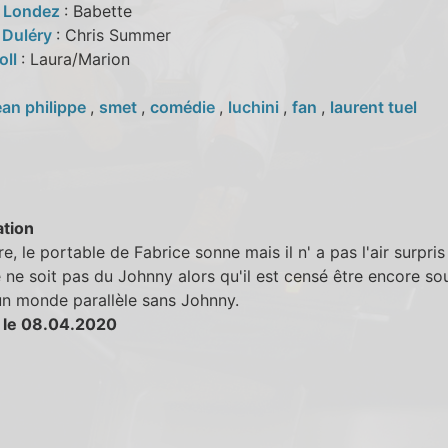
e Londez
: Babette
 Duléry
: Chris Summer
oll
: Laura/Marion
ean philippe
,
smet
,
comédie
,
luchini
,
fan
,
laurent tuel
tion
e, le portable de Fabrice sonne mais il n' a pas l'air surpri
 ne soit pas du Johnny alors qu'il est censé être encore sou
un monde parallèle sans Johnny.
 le 08.04.2020