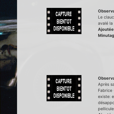
Observa
Le clauc
avalé la
Ajoutée
Minutag
Observa
Après sa
Fabrice 
existe: 
désappoi
pellicul