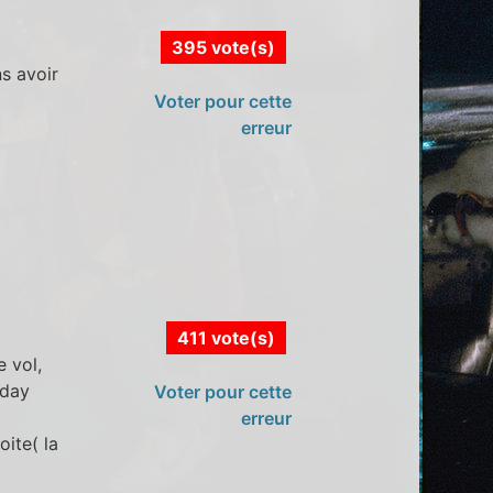
395 vote(s)
ns avoir
Voter pour cette
erreur
411 vote(s)
 vol,
yday
Voter pour cette
erreur
oite( la