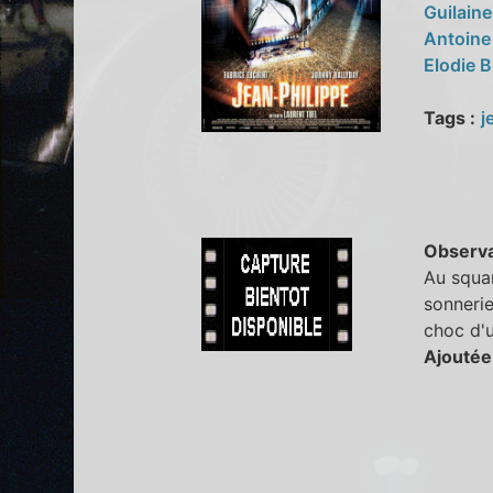
Guilain
Antoine
Elodie B
Tags :
j
Observa
Au squar
sonnerie
choc d'
Ajoutée