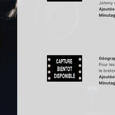
Johnny n
Ajoutée
Minutag
Géogra
Pour les
le breto
Ajoutée
Minutag