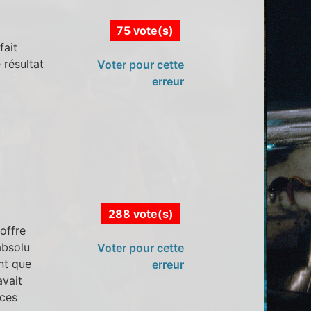
75 vote(s)
fait
 résultat
Voter pour cette
erreur
288 vote(s)
 offre
absolu
Voter pour cette
nt que
erreur
avait
aces