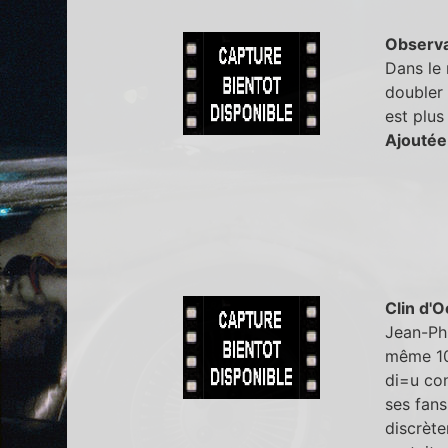
Observa
Dans le 
doubler 
est plus
Ajoutée
Clin d'O
Jean-Phi
même 10 
di=u con
ses fans
discrète