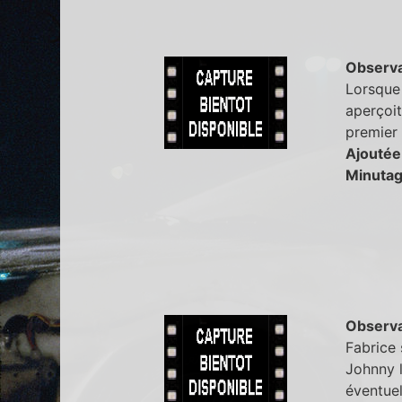
Observa
Lorsque 
aperçoit
premier 
Ajoutée
Minutag
Observa
Fabrice 
Johnny l
éventuel