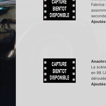
Fabrice 
assommé,
seconde,
Ajoutée
Anachr
La scèn
en 98 (J
déroulée
Ajoutée