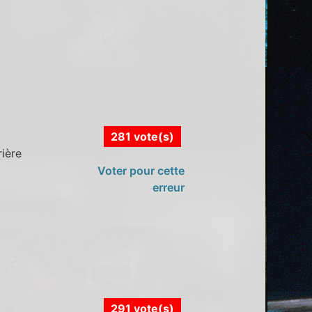
281 vote(s)
rière
Voter pour cette
erreur
291 vote(s)