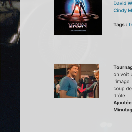
David W
Cindy 
Tags :
t
Tourna
on voit 
l'image.
coup ded
drôle.
Ajoutée
Minutag