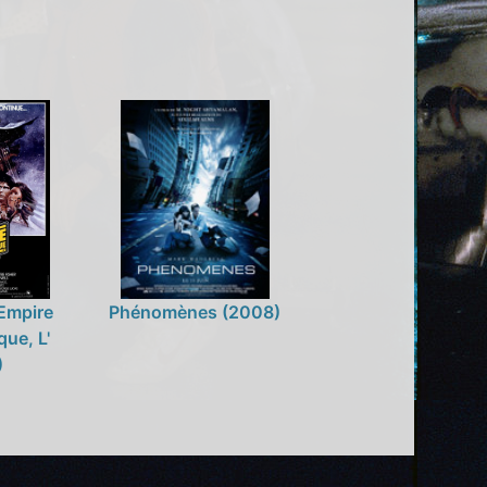
 Empire
Phénomènes (2008)
que, L'
)