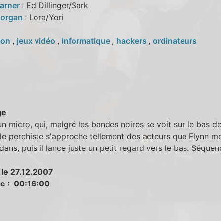
arner
: Ed Dillinger/Sark
Morgan
: Lora/Yori
ron
,
jeux vidéo
,
informatique
,
hackers
,
ordinateurs
ge
un micro, qui, malgré les bandes noires se voit sur le bas d
 le perchiste s'approche tellement des acteurs que Flynn m
ans, puis il lance juste un petit regard vers le bas. Séque
 le 27.12.2007
e : 00:16:00