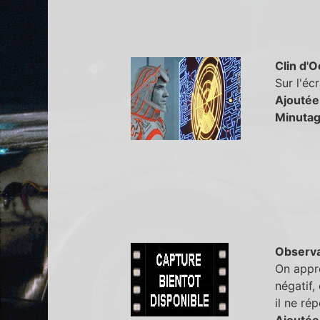
Clin d'O
Sur l'éc
Ajoutée
Minutag
Observa
On appre
négatif,
il ne ré
Ajoutée 