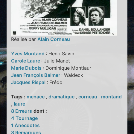
Réalisé par
Alain Corneau
Yves Montand
: Henri Savin
Carole Laure
: Julie Manet
Marie Dubois
: Dominique Montlaur
Jean François Balmer
: Waldeck
Jacques Rispal
: Frédo
Tags :
menace
,
dramatique
,
corneau
,
montand
,
laure
8 Erreurs
dont :
4 Tournage
1 Anecdotes
3 Remarques