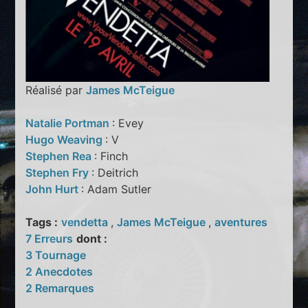
Réalisé par
James McTeigue
Natalie Portman
: Evey
Hugo Weaving
: V
Stephen Rea
: Finch
Stephen Fry
: Deitrich
John Hurt
: Adam Sutler
Tags :
vendetta
,
James McTeigue
,
aventures
7 Erreurs
dont :
3 Tournage
2 Anecdotes
2 Remarques