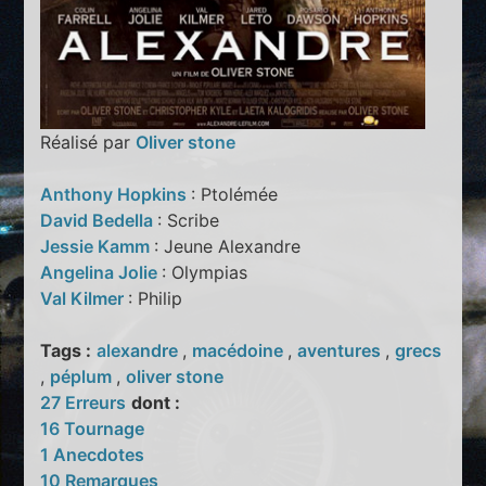
Réalisé par
Oliver stone
Anthony Hopkins
: Ptolémée
David Bedella
: Scribe
Jessie Kamm
: Jeune Alexandre
Angelina Jolie
: Olympias
Val Kilmer
: Philip
Tags :
alexandre
,
macédoine
,
aventures
,
grecs
,
péplum
,
oliver stone
27 Erreurs
dont :
16 Tournage
1 Anecdotes
10 Remarques