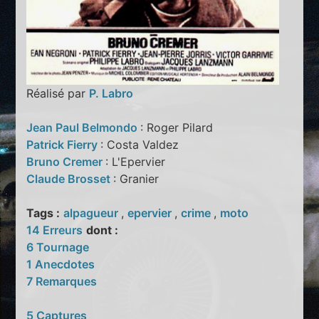
Réalisé par
P. Labro
Jean Paul Belmondo
: Roger Pilard
Patrick Fierry
: Costa Valdez
Bruno Cremer
: L'Epervier
Claude Brosset
: Granier
Tags :
alpagueur
,
epervier
,
crime
,
moto
14 Erreurs
dont :
6 Tournage
1 Anecdotes
7 Remarques
5 Captures