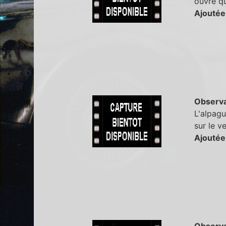
ouvre qu
Ajoutée
Observa
L'alpagu
sur le v
Ajoutée
Observa