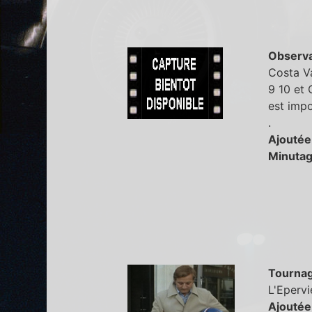
Observa
Costa Va
9 10 et 
est impo
.
Ajoutée
Minutag
Tourna
L'Epervi
Ajoutée