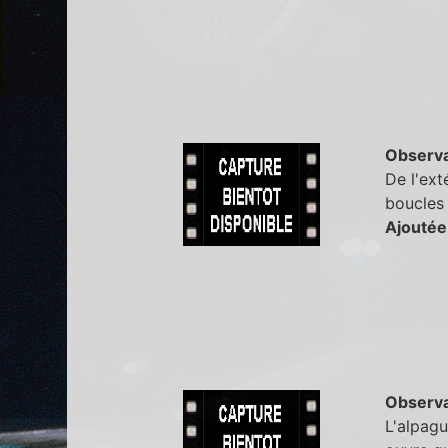
Observa
De l'ext
boucles 
Ajoutée
Observa
L'alpagu