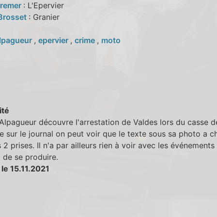
Cremer
: L'Epervier
Brosset
: Granier
lpagueur
,
epervier
,
crime
,
moto
ité
Alpagueur découvre l'arrestation de Valdes lors du casse d
ie sur le journal on peut voir que le texte sous sa photo a 
s 2 prises. Il n'a par ailleurs rien à voir avec les événements
 de se produire.
le 15.11.2021