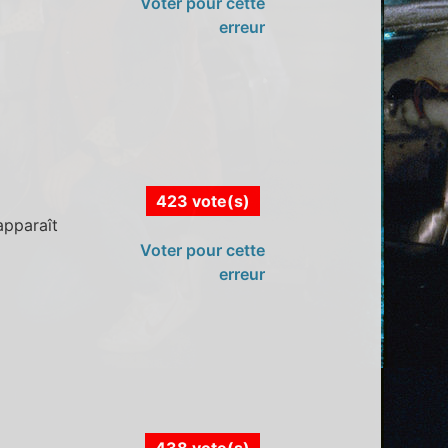
Voter pour cette
erreur
423 vote(s)
apparaît
Voter pour cette
erreur
438 vote(s)