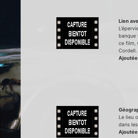
Lien ave
L’épervi
banque f
ce film,
Cordell.
Ajoutée
Géogra
Le lieu 
dans les
Ajoutée