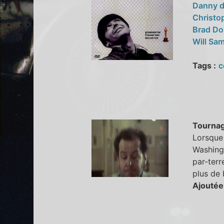
Danny d
Christo
Brad Do
Will Sa
Tags :
c
Tourna
Lorsque 
Washing
par-terr
plus de 
Ajoutée