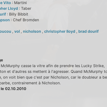
e Vito
: Martini
pher Lloyd
: Taber
urif
: Billy Bibbit
mpson
: Chef Bromden
oucou
,
vol
,
nicholson
,
christopher lloyd
,
brad dourif
ge
McMurphy casse la vitre afin de prendre les Lucky Strike,
ton et d'autres ss mettent à l'agresser. Quand McMurphy 
e, on voit bien que c'est par Nicholson, car le doubleur a 
barbe, contrairement à Nicholson.
 le 02.10.2010