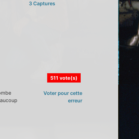
3 Captures
511 vote(s)
tombe
Voter pour cette
beaucoup
erreur