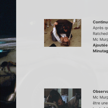
Continu
Après qu
Ratched.
Mc Murp
Ajoutée
Minutag
Observa
Mc Murp
être une