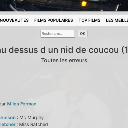
NOUVEAUTES
FILMS POPULAIRES
TOP FILMS
LES MEILL
au dessus d un nid de coucou (
Toutes les erreurs
 par
Milos Forman
cholson
: Mc Murphy
Fletcher
: Miss Ratched