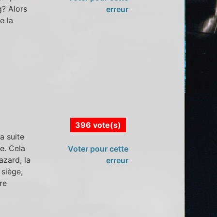
g? Alors
erreur
e la
396 vote(s)
a suite
e. Cela
Voter pour cette
zard, la
erreur
 siège,
re