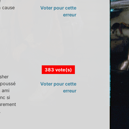
e
a cause
Voter pour cette
erreur
383 vote(s)
sher
e poussé
Voter pour cette
n ami
erreur
nc si
surement
.