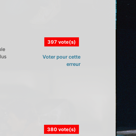
397 vote(s)
ble
lus
Voter pour cette
erreur
380 vote(s)