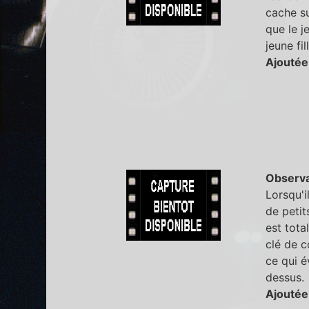
cache su
que le j
jeune fil
Ajoutée
Observa
Lorsqu'i
de petit
est tota
clé de c
ce qui é
dessus.
Ajoutée