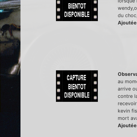
lorsque 
wendy,on
du choc,
Ajoutée
Observa
au momen
arrive o
contre l
recevoir
kevin fi
mort ava
Ajoutée