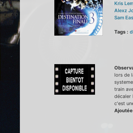
Kris Le
Alexz 
Sam Ea
Tags :
d
Observa
lors de 
systeme 
train av
décaler 
c'est un
Ajoutée