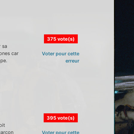
375 vote(s)
r sa
ones car
Voter pour cette
upe.
erreur
395 vote(s)
oit
garçon
Voter pour cette