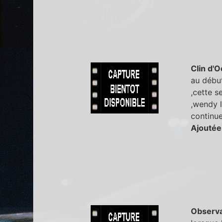
Clin d'O
au début
,cette s
,wendy l
continue
Ajoutée
Observa