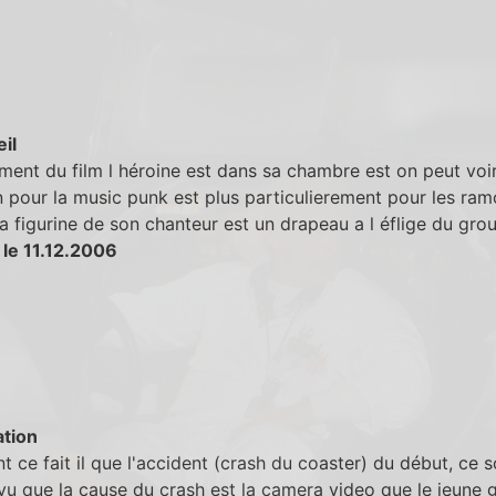
eil
ent du film l héroine est dans sa chambre est on peut voi
 pour la music punk est plus particulierement pour les ram
la figurine de son chanteur est un drapeau a l éflige du gro
 le 11.12.2006
tion
ce fait il que l'accident (crash du coaster) du début, ce s
 vu que la cause du crash est la camera video que le jeune 