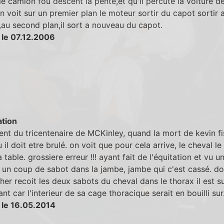
le camion fou descent la pente,et qu'il percute la voiture d
 voit sur un premier plan le moteur sortir du capot sortir 
au second plan,il sort a nouveau du capot.
 le 07.12.2006
tion
t du tricentenaire de MCKinley, quand la mort de kevin fi
u il doit etre brulé. on voit que pour cela arrive, le cheval l
a table. grossiere erreur !!! ayant fait de l'équitation et vu u
 un coup de sabot dans la jambe, jambe qui c'est cassé. do
sher recoit les deux sabots du cheval dans le thorax il est 
nt car l'interieur de sa cage thoracique serait en bouilli sur
 le 16.05.2014