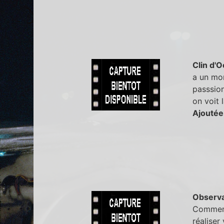
Clin d'O
a un mom
passsion
on voit 
Ajoutée
Observa
Comment 
réaliser