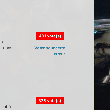
401 vote(s)
la
et dans
Voter pour cette
erreur
378 vote(s)
cent à