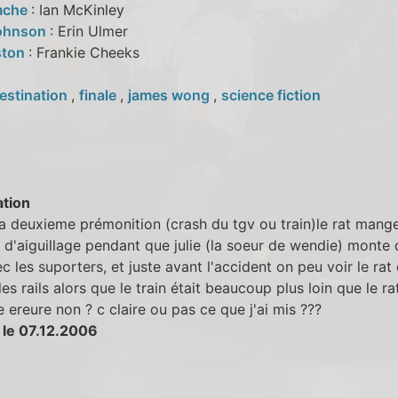
mche
: Ian McKinley
Johnson
: Erin Ulmer
ston
: Frankie Cheeks
estination
,
finale
,
james wong
,
science fiction
tion
la deuxieme prémonition (crash du tgv ou train)le rat mange
d'aiguillage pendant que julie (la soeur de wendie) monte 
ec les suporters, et juste avant l'accident on peu voir le rat 
les rails alors que le train était beaucoup plus loin que le ra
e ereure non ? c claire ou pas ce que j'ai mis ???
 le 07.12.2006