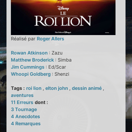
Réalisé par
Roger Allers
Rowan Atkinson
: Zazu
Matthew Broderick
: Simba
Jim Cummings
: Ed/Scar
Whoopi Goldberg
: Shenzi
Tags :
roi lion
,
elton john
,
dessin animé
,
aventures
11 Erreurs
dont :
3 Tournage
4 Anecdotes
4 Remarques