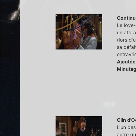
Continu
Le love-
un attir
(lors d'
sa défai
entravés
Ajoutée
Minutag
Clin d'O
L'un des
autre q