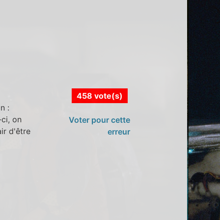
458 vote(s)
n :
ci, on
Voter pour cette
ir d'être
erreur