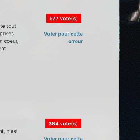
577 vote(s)
te tout
prises
Voter pour cette
n coeur,
erreur
ent
384 vote(s)
t, n'est
Voter pour cette