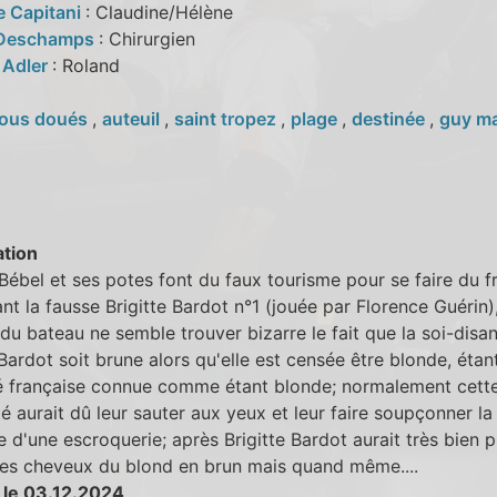
e Capitani
: Claudine/Hélène
 Deschamps
: Chirurgien
 Adler
: Roland
ous doués
,
auteuil
,
saint tropez
,
plage
,
destinée
,
guy m
tion
Bébel et ses potes font du faux tourisme pour se faire du fr
nt la fausse Brigitte Bardot n°1 (jouée par Florence Guérin)
 du bateau ne semble trouver bizarre le fait que la soi-disan
 Bardot soit brune alors qu'elle est censée être blonde, étan
té française connue comme étant blonde; normalement cett
é aurait dû leur sauter aux yeux et leur faire soupçonner la
 d'une escroquerie; après Brigitte Bardot aurait très bien p
les cheveux du blond en brun mais quand même....
 le 03.12.2024