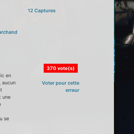
12 Captures
archand
370 vote(s)
ic en
, aucun
Voter pour cette
t
erreur
t une
e
u se