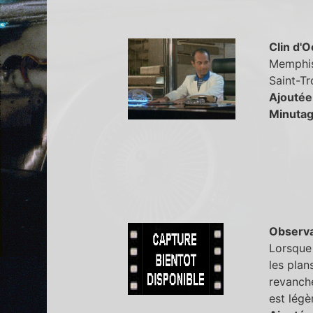
Clin d'O
Memphis 
Saint-Tro
Ajoutée
Minutag
Observa
Lorsque 
les plan
revanche
est légè