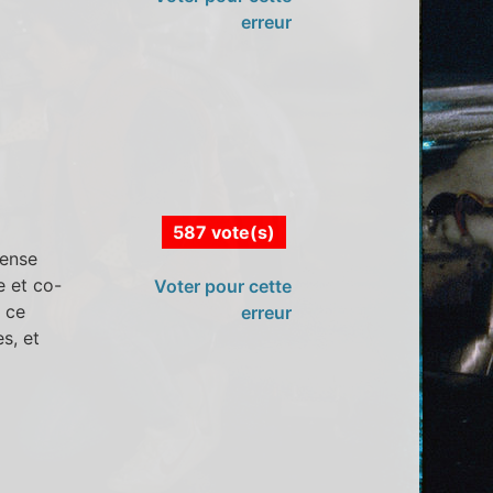
erreur
587 vote(s)
mense
 et co-
Voter pour cette
) ce
erreur
es, et