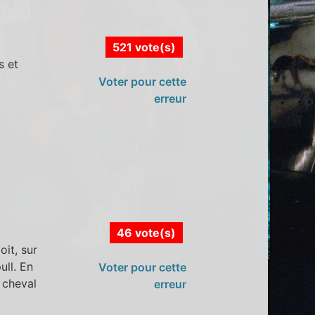
521 vote(s)
s et
Voter pour cette
erreur
46 vote(s)
it, sur
ull. En
Voter pour cette
 cheval
erreur