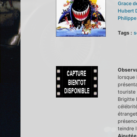
Grace d
Hubert
Philippe
Tags :
s
Observa
lorsque 
présenta
touriste
Brigitte
célébri
étranget
présence
teindre 
Ajoutée