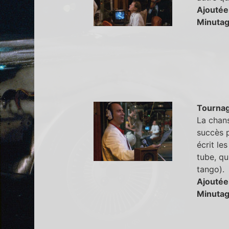
Ajoutée
Minutag
Tourna
La chans
succès 
écrit le
tube, qu
tango).
Ajoutée
Minutag