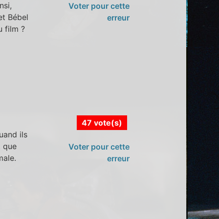
nsi,
Voter pour cette
et Bébel
erreur
u film ?
47 vote(s)
uand ils
t que
Voter pour cette
male.
erreur