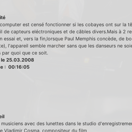
ité
computer est censé fonctionner si les cobayes ont sur la tê
ail de capteurs eléctroniques et de câbles divers.Mais à 2 re
un essai et, vers la fin,lorsque Paul Memphis concède, de bo
te), l'appareil semble marcher sans que les danseurs ne soi
 par quoi que ce soit.
 le 25.03.2008
e : 00:16:05
eil
 musiciens avec des lunettes dans le studio d'enregistremen
ue Vladimir Cosma, compositeur du film