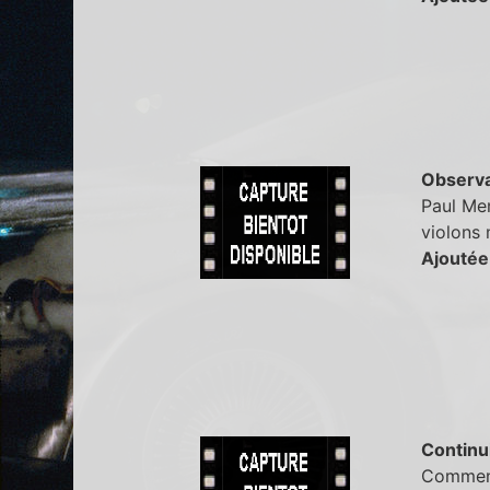
Observa
Paul Mem
violons 
Ajoutée
Continu
Comment