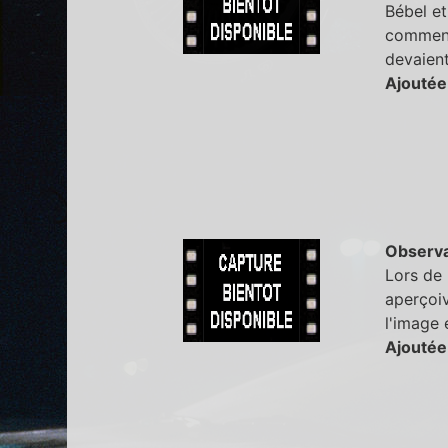
Bébel et
comment
devaient
Ajoutée
Observa
Lors de 
aperçoiv
l'image 
Ajoutée