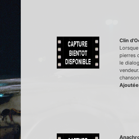
Clin d'O
Lorsque 
pierres 
le dialo
vendeur.
chanson
Ajoutée
Anachr