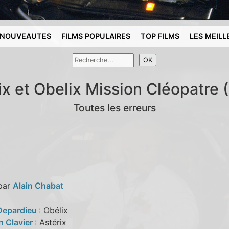
NOUVEAUTES
FILMS POPULAIRES
TOP FILMS
LES MEILL
ix et Obelix Mission Cléopatre 
Toutes les erreurs
 par
Alain Chabat
Depardieu
: Obélix
n Clavier
: Astérix