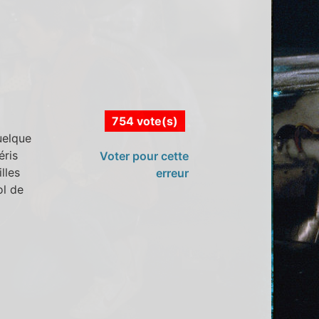
754 vote(s)
uelque
éris
Voter pour cette
lles
erreur
ol de