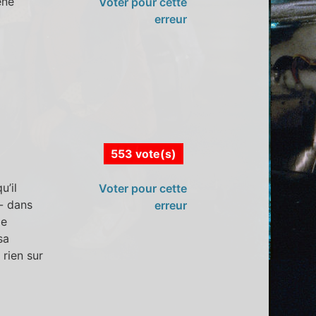
ène
Voter pour cette
erreur
553 vote(s)
u’il
Voter pour cette
 - dans
erreur
le
sa
 rien sur