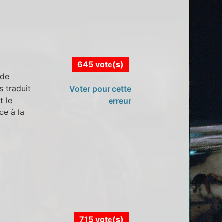
645 vote(s)
 de
s traduit
Voter pour cette
t le
erreur
ce à la
715 vote(s)