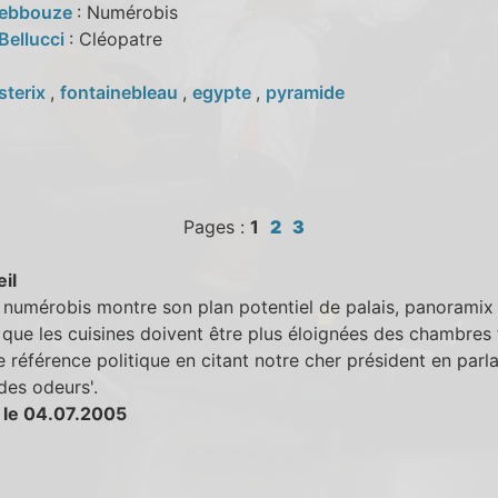
Debbouze
: Numérobis
Bellucci
: Cléopatre
sterix
,
fontainebleau
,
egypte
,
pyramide
Pages :
1
2
3
eil
numérobis montre son plan potentiel de palais, panoramix 
r que les cuisines doivent être plus éloignées des chambres 
ie référence politique en citant notre cher président en parla
 des odeurs'.
 le 04.07.2005