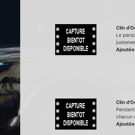
Clin d'O
Le perso
justemen
Ajoutée
Clin d'O
Pendant 
chacun u
Ajoutée