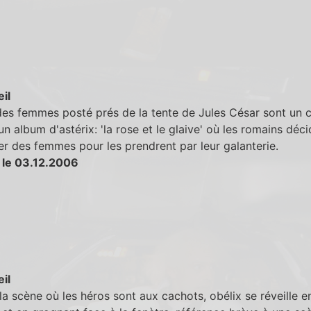
eil
es femmes posté prés de la tente de Jules César sont un c
 un album d'astérix: 'la rose et le glaive' où les romains déc
r des femmes pour les prendrent par leur galanterie.
 le 03.12.2006
eil
la scène où les héros sont aux cachots, obélix se réveille e