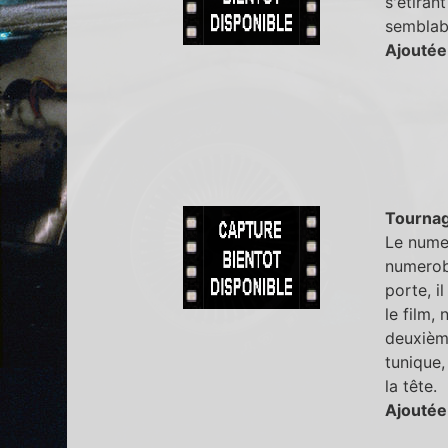
s'étiran
semblabl
Ajoutée
Tourna
Le numer
numerobi
porte, il
le film,
deuxième
tunique,
la tête.
Ajoutée