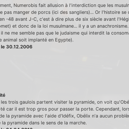
ent, Numerobis fait allusion à l'interdiction que les musu
e pas manger de porcs (ici des sangliers)... Or l'histoire se
en -48 avant J-C, c'est à dire plus de six siècle avant l'Hégi
et) et donc de la loi musulmane... il y a un anachronisme.
il ne me semble pas que le judaisme qui interdit la consom
 animal soit implanté en Egypte).
 le 30.12.2006
ité
les trois gaulois partent visiter la pyramide, on voit qu'Obé
ôté car il est trop gros pour passer la porte. Cependant, lors
de la pyramide avec l'aide d'Idéfix, Obélix n'a aucun probl
e la pyramide dans le sens de la marche.