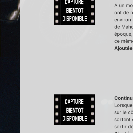
A un mom
ont de n
environ 
de Mahom
époque, 
ce même
Ajoutée
Continu
Lorsque 
sur le c
sortent 
sortir d