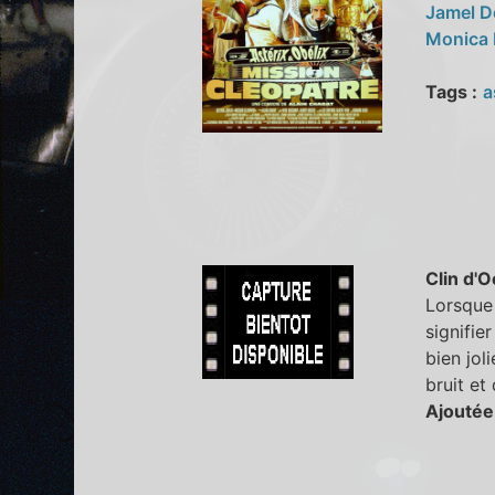
Jamel 
Monica 
Tags :
a
Clin d'O
Lorsque 
signifie
bien jol
bruit et
Ajoutée