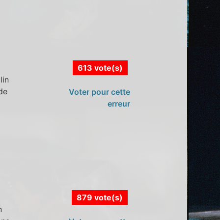
613 vote(s)
lin
ide
Voter pour cette
erreur
879 vote(s)
n