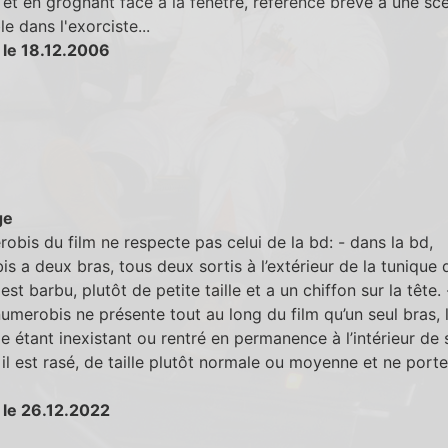
t et en grognant face à la fenètre, référence brève à une sc
e dans l'exorciste...
 le 18.12.2006
ge
obis du film ne respecte pas celui de la bd: - dans la bd,
s a deux bras, tous deux sortis à l’extérieur de la tunique q
 est barbu, plutôt de petite taille et a un chiffon sur la tête.
 numerobis ne présente tout au long du film qu’un seul bras, 
 étant inexistant ou rentré en permanence à l’intérieur de 
 il est rasé, de taille plutôt normale ou moyenne et ne porte
 le 26.12.2022