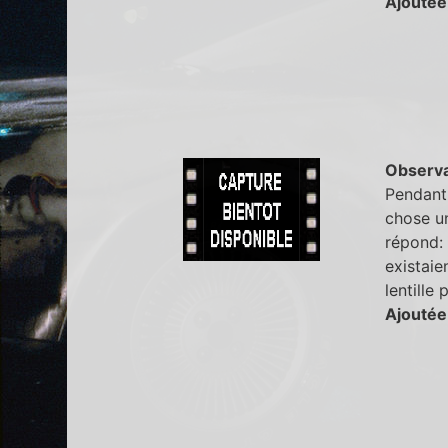
Ajoutée
Observa
Pendant 
chose un
répond: "
existaie
lentille
Ajoutée