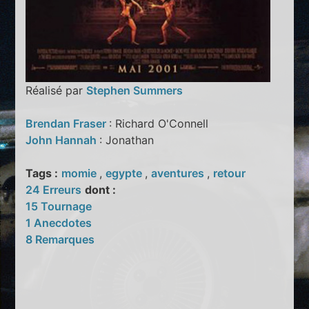
Réalisé par
Stephen Summers
Brendan Fraser
: Richard O'Connell
John Hannah
: Jonathan
Tags :
momie
,
egypte
,
aventures
,
retour
24 Erreurs
dont :
15 Tournage
1 Anecdotes
8 Remarques