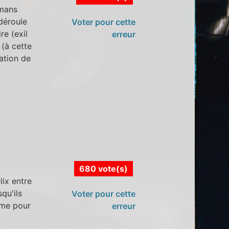
lmans
 déroule
Voter pour cette
re (exil
erreur
 (à cette
ation de
680 vote(s)
lix entre
qu'ils
Voter pour cette
ème pour
erreur