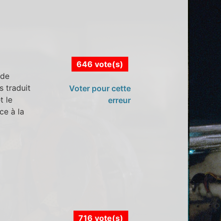
646 vote(s)
 de
s traduit
Voter pour cette
t le
erreur
ce à la
716 vote(s)