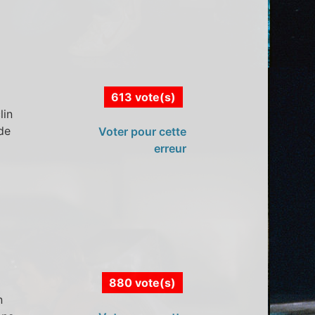
613 vote(s)
lin
ide
Voter pour cette
erreur
880 vote(s)
n