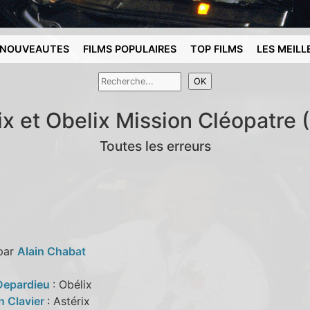
NOUVEAUTES
FILMS POPULAIRES
TOP FILMS
LES MEILL
ix et Obelix Mission Cléopatre 
Toutes les erreurs
 par
Alain Chabat
Depardieu
: Obélix
n Clavier
: Astérix