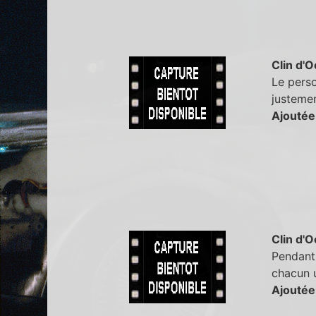
Clin d'O
Le perso
justemen
Ajoutée
Clin d'O
Pendant 
chacun u
Ajoutée