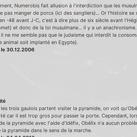
ent, Numerobis fait allusion à l'interdiction que les musu
e pas manger de porcs (ici des sangliers)... Or l'histoire se
en -48 avant J-C, c'est à dire plus de six siècle avant l'Hégi
et) et donc de la loi musulmane... il y a un anachronisme.
il ne me semble pas que le judaisme qui interdit la consom
 animal soit implanté en Egypte).
 le 30.12.2006
ité
les trois gaulois partent visiter la pyramide, on voit qu'Obé
ôté car il est trop gros pour passer la porte. Cependant, lors
de la pyramide avec l'aide d'Idéfix, Obélix n'a aucun probl
e la pyramide dans le sens de la marche.