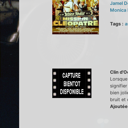
Jamel 
Monica 
Tags :
a
Clin d'O
Lorsque 
signifie
bien jol
bruit et
Ajoutée