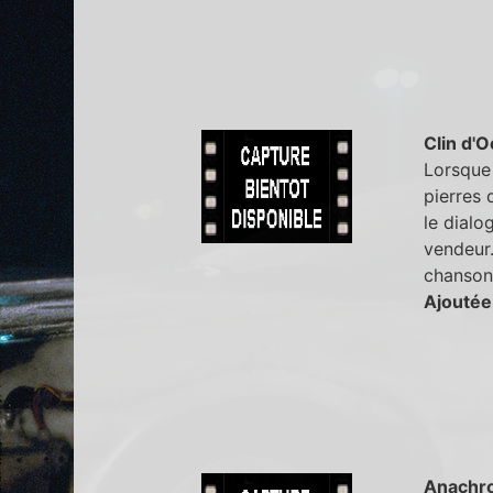
Clin d'O
Lorsque 
pierres 
le dialo
vendeur.
chanson
Ajoutée
Anachr