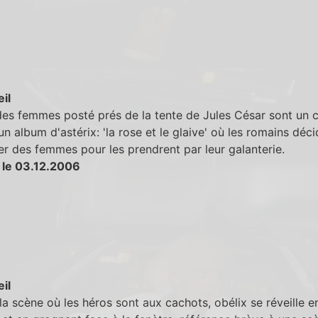
eil
es femmes posté prés de la tente de Jules César sont un c
 un album d'astérix: 'la rose et le glaive' où les romains déc
r des femmes pour les prendrent par leur galanterie.
 le 03.12.2006
eil
la scène où les héros sont aux cachots, obélix se réveille e