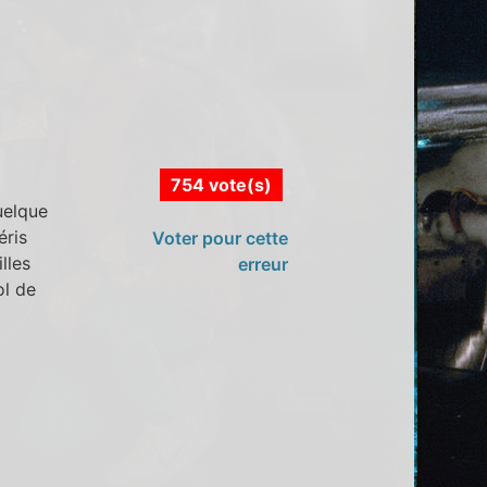
754 vote(s)
uelque
éris
Voter pour cette
lles
erreur
ol de