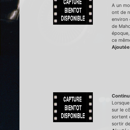
A un mom
ont de n
environ 
de Mahom
époque, 
ce même
Ajoutée
Continu
Lorsque 
sur le c
sortent 
sortir d