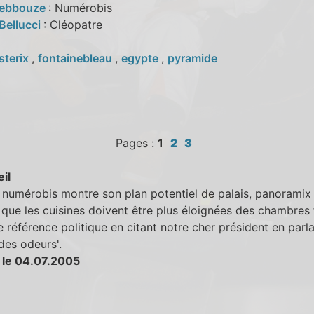
Debbouze
: Numérobis
Bellucci
: Cléopatre
sterix
,
fontainebleau
,
egypte
,
pyramide
Pages :
1
2
3
eil
numérobis montre son plan potentiel de palais, panoramix 
r que les cuisines doivent être plus éloignées des chambres 
ie référence politique en citant notre cher président en parla
 des odeurs'.
 le 04.07.2005