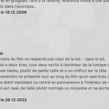
t et en grognant face à la fenètre, référence brève à une sc
e dans l'exorciste...
 le 18.12.2006
ge
obis du film ne respecte pas celui de la bd: - dans la bd,
s a deux bras, tous deux sortis à l’extérieur de la tunique q
 est barbu, plutôt de petite taille et a un chiffon sur la tête.
 numerobis ne présente tout au long du film qu’un seul bras, 
 étant inexistant ou rentré en permanence à l’intérieur de 
 il est rasé, de taille plutôt normale ou moyenne et ne porte
 le 26.12.2022