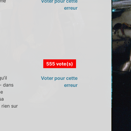
ène
Voter pour cette
erreur
555 vote(s)
u’il
Voter pour cette
 - dans
erreur
le
sa
 rien sur