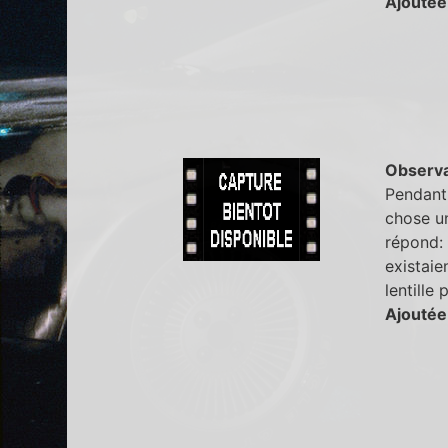
Ajoutée
Observa
Pendant 
chose un
répond: "
existaie
lentille
Ajoutée