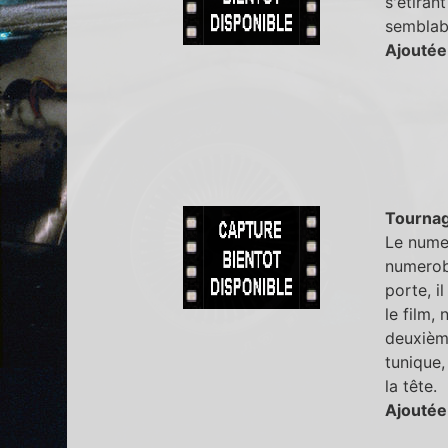
s'étiran
semblabl
Ajoutée
Tourna
Le numer
numerobi
porte, il
le film,
deuxième
tunique,
la tête.
Ajoutée