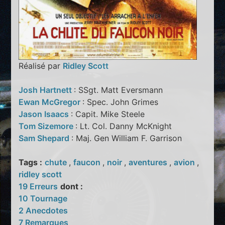
Réalisé par
Ridley Scott
Josh Hartnett
: SSgt. Matt Eversmann
Ewan McGregor
: Spec. John Grimes
Jason Isaacs
: Capit. Mike Steele
Tom Sizemore
: Lt. Col. Danny McKnight
Sam Shepard
: Maj. Gen William F. Garrison
Tags :
chute
,
faucon
,
noir
,
aventures
,
avion
,
ridley scott
19 Erreurs
dont :
10 Tournage
2 Anecdotes
7 Remarques