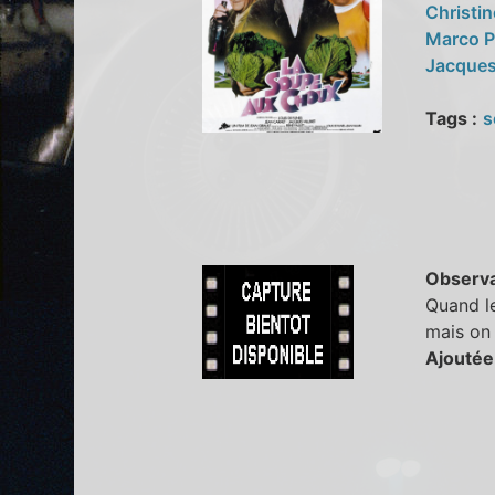
Christi
Marco P
Jacques
Tags :
s
Observa
Quand le
mais on 
Ajoutée