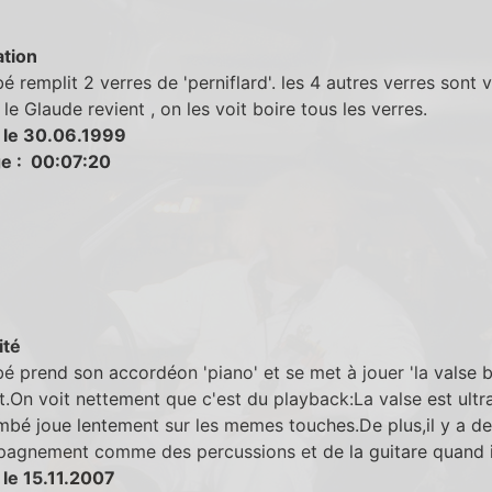
tion
 remplit 2 verres de 'perniflard'. les 4 autres verres sont v
le Glaude revient , on les voit boire tous les verres.
 le 30.06.1999
e : 00:07:20
ité
 prend son accordéon 'piano' et se met à jouer 'la valse b
t.On voit nettement que c'est du playback:La valse est ultr
mbé joue lentement sur les memes touches.De plus,il y a de
pagnement comme des percussions et de la guitare quand il
 le 15.11.2007