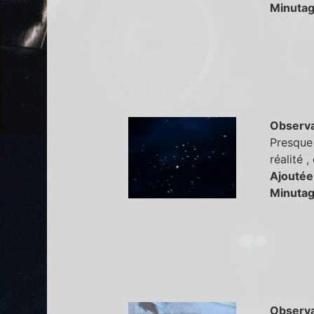
Minutag
Observa
Presque 
réalité 
Ajoutée
Minutag
Observa