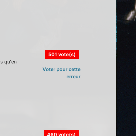
501 vote(s)
rs qu'en
Voter pour cette
erreur
460 vote(s)