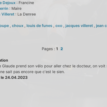
ne Dejoux
: Francine
errin
: Maire
 Villeret
: La Denree
oupe
,
choux
,
louis de funes
,
oxo
,
jacques villeret
,
jean 
Pages :
1
2
tion
 Glaude prend son vélo pour aller chez le docteur, on voit
ne sait pas encore que c'est le sien.
 le 24.04.2023