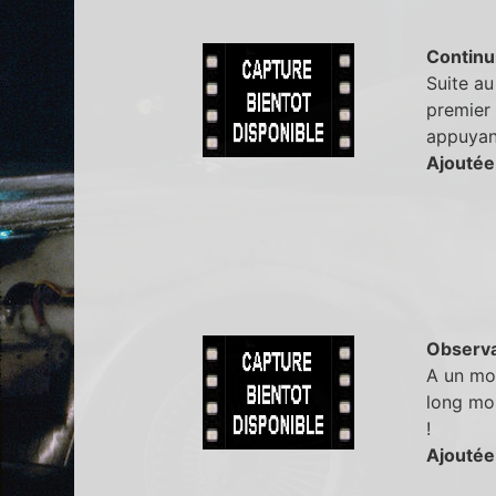
Continu
Suite a
premier 
appuyant
Ajoutée
Observa
A un mom
long mor
!
Ajoutée