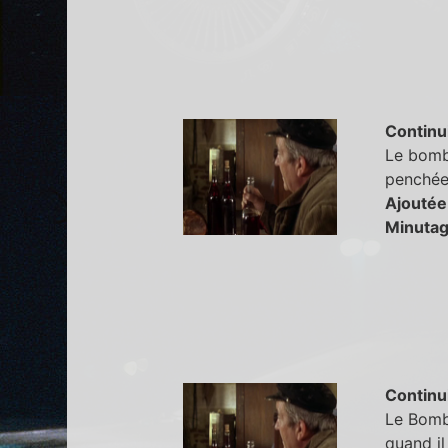
Continu
Le bombé 
penchée
Ajoutée
Minutag
Continu
Le Bombé
quand il