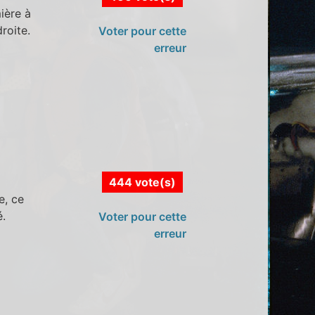
ière à
roite.
Voter pour cette
erreur
444 vote(s)
e, ce
é.
Voter pour cette
erreur