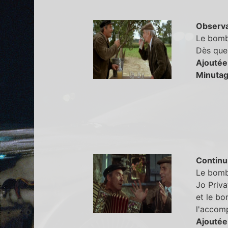
Observa
Le bombé
Dès que 
Ajoutée
Minutag
Continu
Le bombé
Jo Priva
et le bo
l'accom
Ajoutée