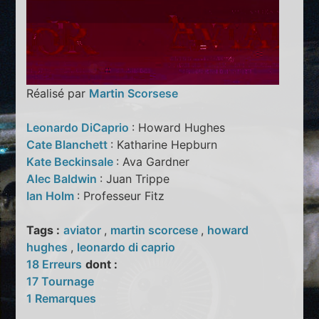
Réalisé par
Martin Scorsese
Leonardo DiCaprio
: Howard Hughes
Cate Blanchett
: Katharine Hepburn
Kate Beckinsale
: Ava Gardner
Alec Baldwin
: Juan Trippe
Ian Holm
: Professeur Fitz
Tags :
aviator
,
martin scorcese
,
howard
hughes
,
leonardo di caprio
18 Erreurs
dont :
17 Tournage
1 Remarques