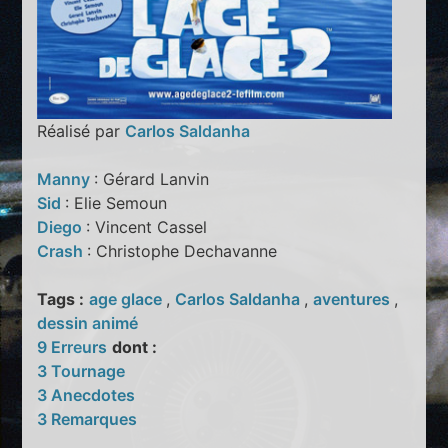
Réalisé par
Carlos Saldanha
Manny
: Gérard Lanvin
Sid
: Elie Semoun
Diego
: Vincent Cassel
Crash
: Christophe Dechavanne
Tags :
age glace
,
Carlos Saldanha
,
aventures
,
dessin animé
9 Erreurs
dont :
3 Tournage
3 Anecdotes
3 Remarques