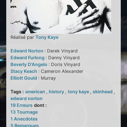
Réalisé par
Tony Kaye
Edward Norton
: Derek Vinyard
Edward Furlong
: Danny Vinyard
Beverly D'Angelo
: Doris Vinyard
Stacy Keach
: Cameron Alexander
Elliott Gould
: Murray
Tags :
american
,
history
,
tony kaye
,
skinhead
,
edward norton
19 Erreurs
dont :
13 Tournage
1 Anecdotes
5 Remarques