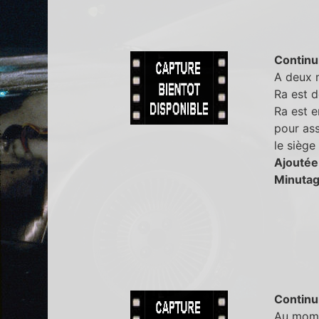
Continu
A deux m
Ra est d
Ra est e
pour ass
le siège
Ajoutée
Minutag
Continu
Au mome