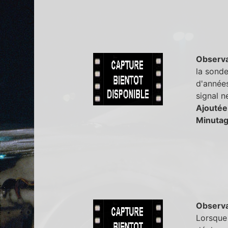
Observa
la sonde
d'années
signal n
Ajoutée
Minutag
Observa
Lorsque 