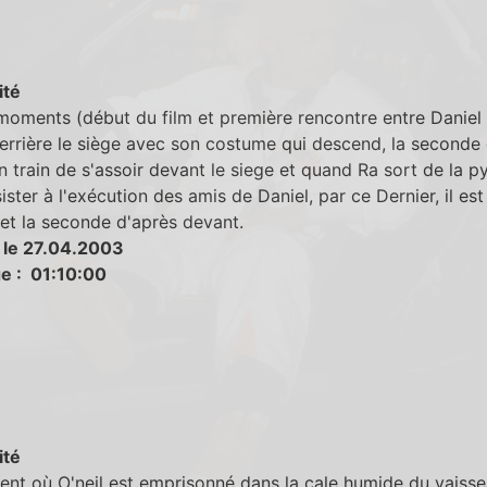
ité
oments (début du film et première rencontre entre Daniel 
errière le siège avec son costume qui descend, la seconde
n train de s'assoir devant le siege et quand Ra sort de la 
ister à l'exécution des amis de Daniel, par ce Dernier, il est
 et la seconde d'après devant.
 le 27.04.2003
e : 01:10:00
ité
nt où O'neil est emprisonné dans la cale humide du vaisse