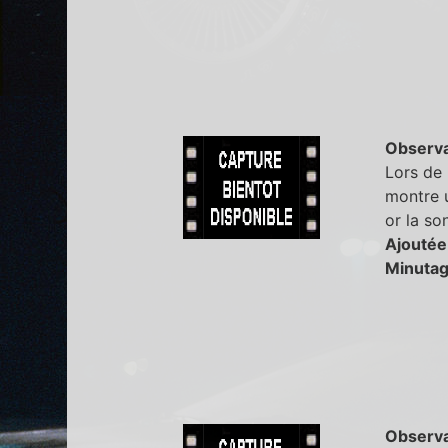
Observa
Lors de 
montre u
or la so
Ajoutée
Minutag
Observa