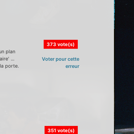
373 vote(s)
un plan
re' ...
Voter pour cette
la porte.
erreur
351 vote(s)