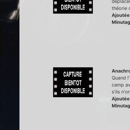
déplacem
théorie 
Ajoutée
Minutag
Anachr
Quand l'
camp ave
s'ils n'
Ajoutée
Minutag