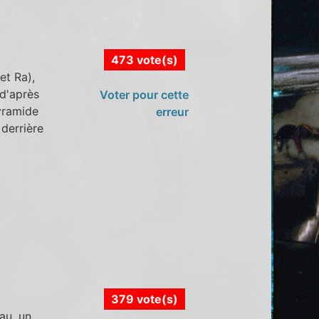
473 vote(s)
et Ra),
 d'après
Voter pour cette
pyramide
erreur
 derrière
379 vote(s)
au, un