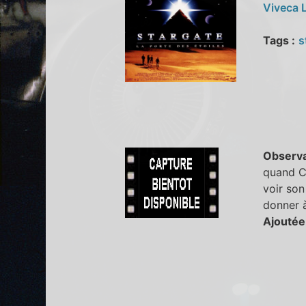
Viveca 
Tags :
s
Observa
quand Ca
voir son
donner 
Ajoutée