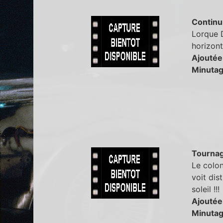
Continu
Lorque D
horizont
Ajoutée
Minutag
Tourna
Le colon
voit dis
soleil !!!
Ajoutée
Minutag