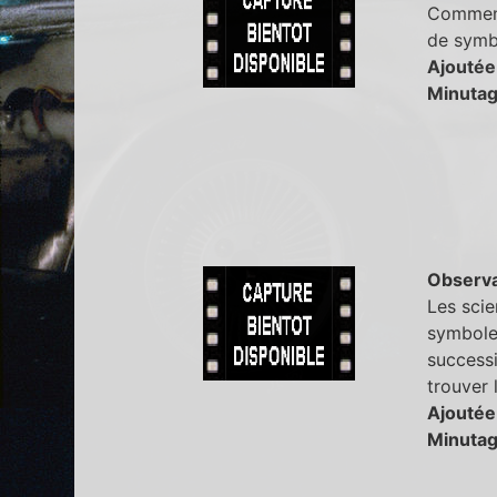
Comment 
de symb
Ajoutée
Minutag
Observa
Les scie
symbole.
success
trouver 
Ajoutée
Minutag