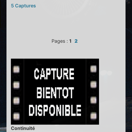
5 Captures
Pages :
1
2
Continuité