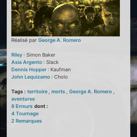
Réalisé par
George A. Romero
Riley
: Simon Baker
Asia Argento
: Slack
Dennis Hopper
: Kaufman
John Lequizamo
: Cholo
Tags :
territoire
,
morts
,
George A. Romero
,
aventures
6 Erreurs
dont :
4 Tournage
2 Remarques