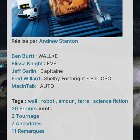
Réalisé par
Andrew Stanton
Ben Burtt
: WALL•E
Elissa Knight
: EVE
Jeff Garlin
: Capitaine
Fred Willard
: Shelby Forthright - BnL CEO
MacInTalk
: AUTO
Tags :
wall
,
robot
,
amour
,
terre
,
science fiction
20 Erreurs
dont :
2 Tournage
7 Anecdotes
11 Remarques