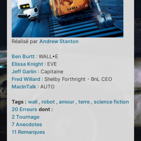
Réalisé par
Andrew Stanton
Ben Burtt
: WALL•E
Elissa Knight
: EVE
Jeff Garlin
: Capitaine
Fred Willard
: Shelby Forthright - BnL CEO
MacInTalk
: AUTO
Tags :
wall
,
robot
,
amour
,
terre
,
science fiction
20 Erreurs
dont :
2 Tournage
7 Anecdotes
11 Remarques