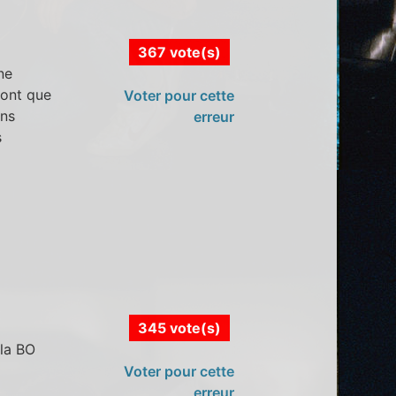
367 vote(s)
ne
font que
Voter pour cette
ans
erreur
s
345 vote(s)
la BO
Voter pour cette
erreur