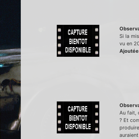
Observa
Si la mi
vu en 2
Ajoutée
Observa
Au fait,
? Et com
produire
auraient