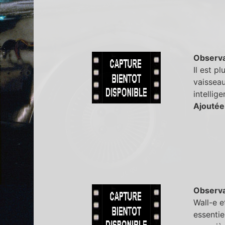
Observa
Il est p
vaisseau
intellig
Ajoutée
Observa
Wall-e e
essentie