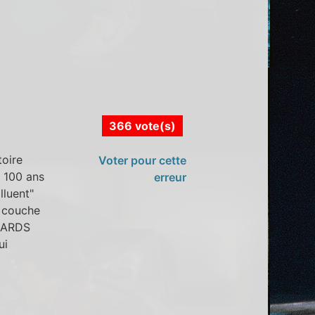
366 vote(s)
toire
Voter pour cette
 100 ans
erreur
lluent"
e couche
LIARDS
ui