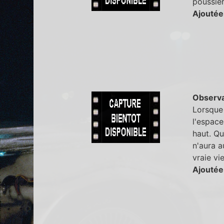
poussière
Ajoutée
Observa
Lorsque 
l'espace
haut. Qu
n'aura a
vraie vi
Ajoutée