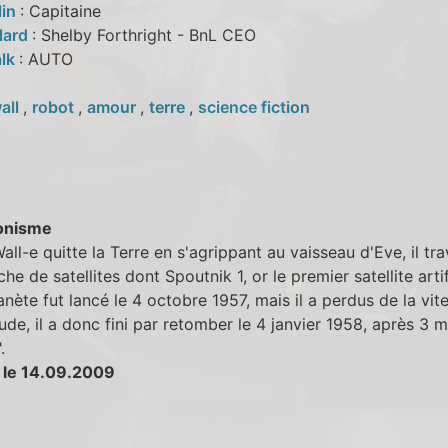
lin
: Capitaine
lard
: Shelby Forthright - BnL CEO
alk
: AUTO
all
,
robot
,
amour
,
terre
,
science fiction
onisme
ll-e quitte la Terre en s'agrippant au vaisseau d'Eve, il tr
he de satellites dont Spoutnik 1, or le premier satellite artif
anète fut lancé le 4 octobre 1957, mais il a perdus de la vit
itude, il a donc fini par retomber le 4 janvier 1958, après 3 
.
 le 14.09.2009