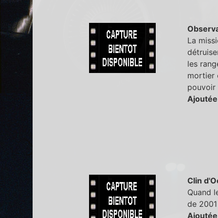
Observa
La missi
détruise
les rang
mortier 
pouvoir 
Ajoutée
Clin d'O
Quand l
de 2001
Ajoutée