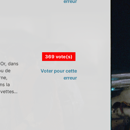
erreur
369 vote(s)
 Or, dans
ou de
Voter pour cette
rne,
erreur
ns la
vettes...