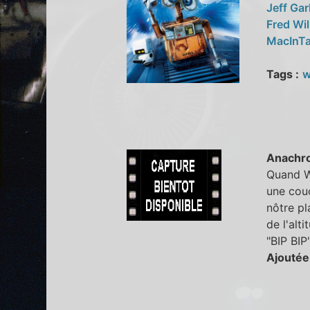
Jeff Gar
Fred Wil
MacInT
Tags :
w
Anachr
Quand Wa
une couc
nôtre pl
de l'alt
"BIP BIP"
Ajoutée