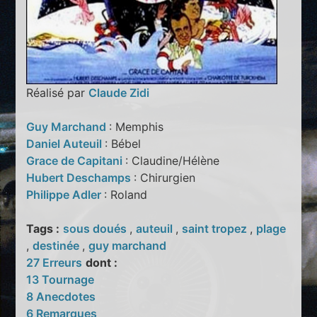
Réalisé par
Claude Zidi
Guy Marchand
: Memphis
Daniel Auteuil
: Bébel
Grace de Capitani
: Claudine/Hélène
Hubert Deschamps
: Chirurgien
Philippe Adler
: Roland
Tags :
sous doués
,
auteuil
,
saint tropez
,
plage
,
destinée
,
guy marchand
27 Erreurs
dont :
13 Tournage
8 Anecdotes
6 Remarques