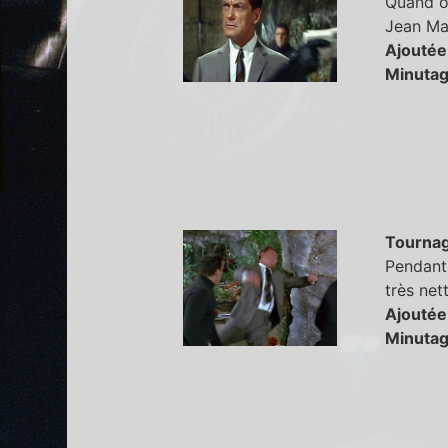
Quand on
Jean Mar
Ajoutée
Minutag
Tourna
Pendant 
très net
Ajoutée
Minutag