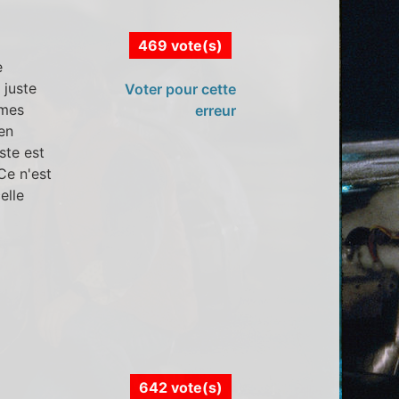
469 vote(s)
e
 juste
Voter pour cette
êmes
erreur
en
ste est
Ce n'est
elle
642 vote(s)