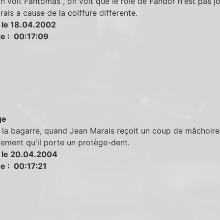
 voit Fantomas , on voit que le role de Fandor n'est pas j
ais a cause de la coiffure differente.
 le 18.04.2002
e : 00:17:09
ge
la bagarre, quand Jean Marais reçoit un coup de mâchoire,
tement qu'il porte un protège-dent.
 le 20.04.2004
e : 00:17:21