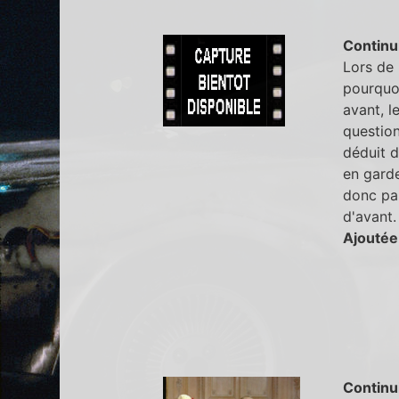
Continu
Lors de 
pourquoi
avant, l
question
déduit d
en garde
donc pas
d'avant.
Ajoutée
Continu