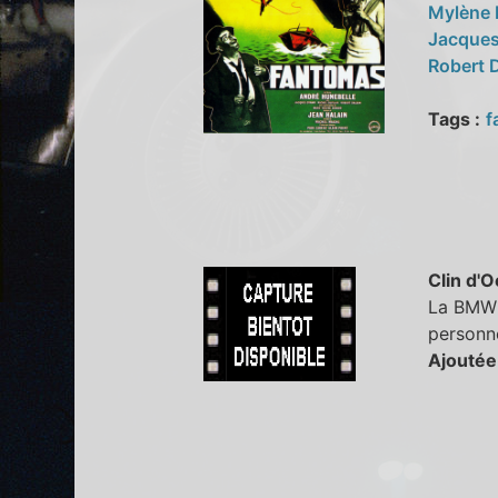
Mylène
Jacque
Robert 
Tags :
f
Clin d'O
La BMW 5
personne
Ajoutée