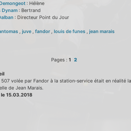
 Demongeot
: Hélène
s Dynam
: Bertrand
Dalban
: Directeur Point du Jour
antomas
,
juve
,
fandor
,
louis de funes
,
jean marais
Pages :
1
2
eil
07 volée par Fandor à la station-service était en réalité la
lle de Jean Marais.
 le 15.03.2018