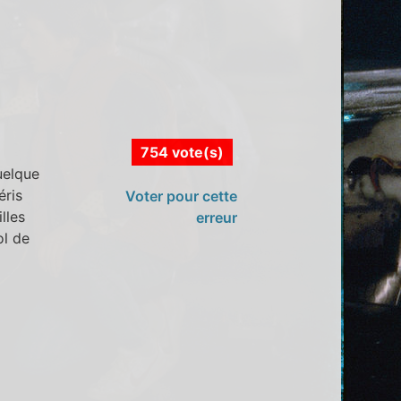
754 vote(s)
uelque
éris
Voter pour cette
lles
erreur
ol de