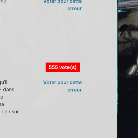
ène
Voter pour cette
erreur
555 vote(s)
u’il
Voter pour cette
 - dans
erreur
le
sa
 rien sur