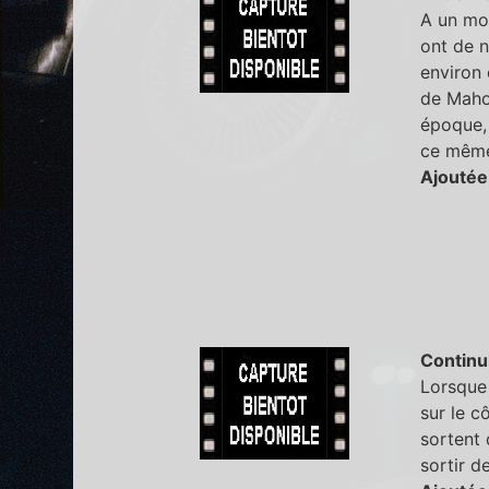
A un mom
ont de n
environ 
de Mahom
époque, 
ce même
Ajoutée
Continu
Lorsque 
sur le c
sortent 
sortir d