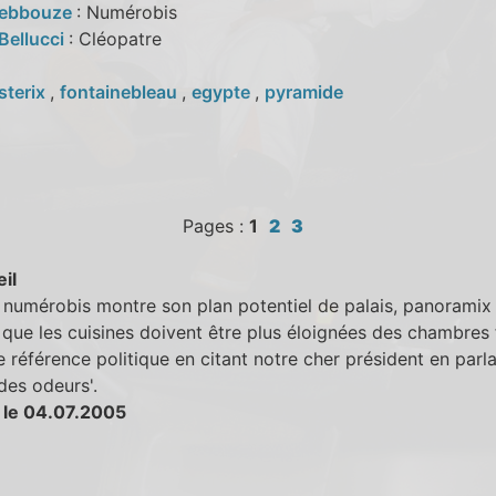
Debbouze
: Numérobis
Bellucci
: Cléopatre
sterix
,
fontainebleau
,
egypte
,
pyramide
Pages :
1
2
3
eil
numérobis montre son plan potentiel de palais, panoramix 
r que les cuisines doivent être plus éloignées des chambres 
ie référence politique en citant notre cher président en parla
 des odeurs'.
 le 04.07.2005