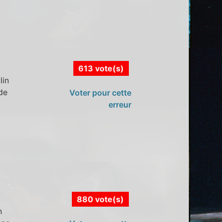
613 vote(s)
lin
ide
Voter pour cette
erreur
880 vote(s)
n