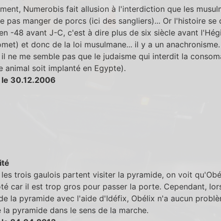
ent, Numerobis fait allusion à l'interdiction que les musu
e pas manger de porcs (ici des sangliers)... Or l'histoire se
en -48 avant J-C, c'est à dire plus de six siècle avant l'Hégi
et) et donc de la loi musulmane... il y a un anachronisme.
il ne me semble pas que le judaisme qui interdit la consom
 animal soit implanté en Egypte).
 le 30.12.2006
ité
les trois gaulois partent visiter la pyramide, on voit qu'Obé
ôté car il est trop gros pour passer la porte. Cependant, lors
de la pyramide avec l'aide d'Idéfix, Obélix n'a aucun probl
e la pyramide dans le sens de la marche.