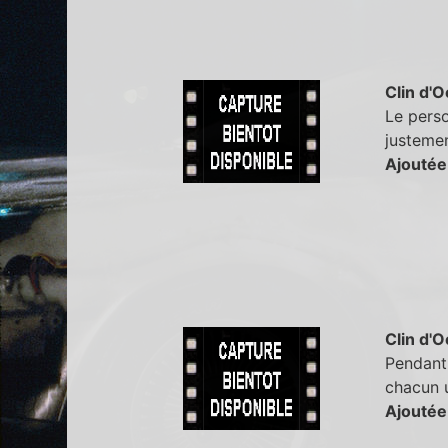
Clin d'O
Le perso
justemen
Ajoutée
Clin d'O
Pendant 
chacun u
Ajoutée