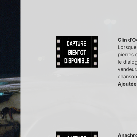
Clin d'O
Lorsque 
pierres 
le dialo
vendeur.
chanson
Ajoutée
Anachr