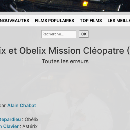
NOUVEAUTES
FILMS POPULAIRES
TOP FILMS
LES MEILL
ix et Obelix Mission Cléopatre 
Toutes les erreurs
 par
Alain Chabat
Depardieu
: Obélix
n Clavier
: Astérix