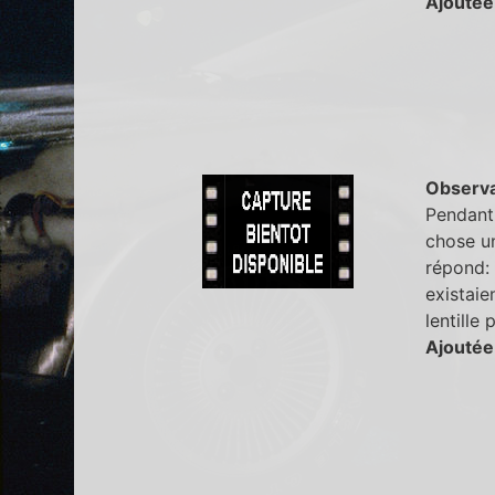
Ajoutée
Observa
Pendant 
chose un
répond: "
existaie
lentille
Ajoutée