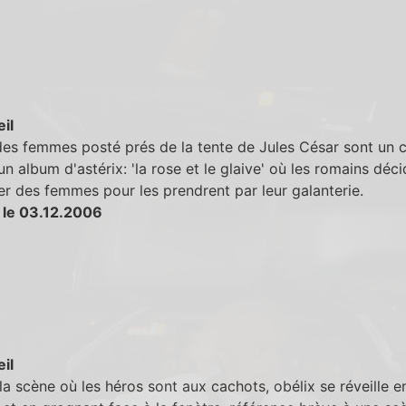
eil
es femmes posté prés de la tente de Jules César sont un c
 un album d'astérix: 'la rose et le glaive' où les romains déc
r des femmes pour les prendrent par leur galanterie.
 le 03.12.2006
eil
la scène où les héros sont aux cachots, obélix se réveille e