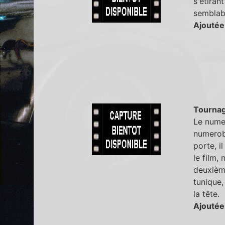
s'étiran
semblabl
Ajoutée
Tourna
Le numer
numerobi
porte, il
le film,
deuxième
tunique,
la tête.
Ajoutée