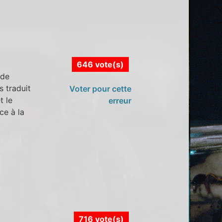
646 vote(s)
 de
s traduit
Voter pour cette
t le
erreur
ce à la
716 vote(s)