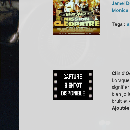
Jamel 
Monica 
Tags :
a
Clin d'O
Lorsque 
signifie
bien jol
bruit et
Ajoutée