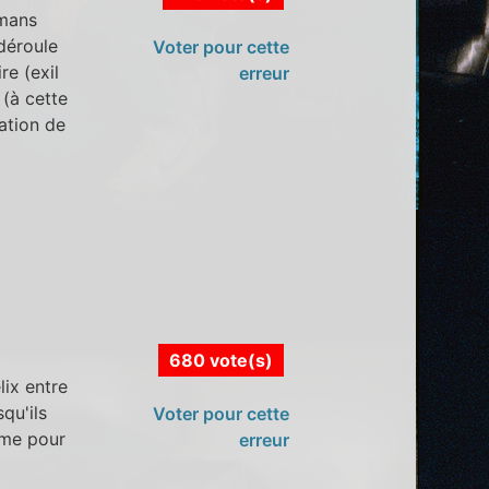
lmans
 déroule
Voter pour cette
re (exil
erreur
 (à cette
ation de
680 vote(s)
lix entre
qu'ils
Voter pour cette
ème pour
erreur