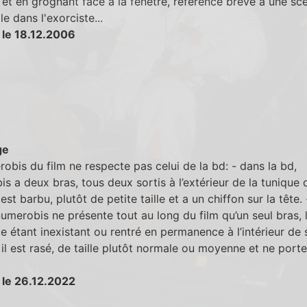
t et en grognant face à la fenètre, référence brève à une sc
e dans l'exorciste...
 le 18.12.2006
ge
obis du film ne respecte pas celui de la bd: - dans la bd,
s a deux bras, tous deux sortis à l’extérieur de la tunique q
 est barbu, plutôt de petite taille et a un chiffon sur la tête.
 numerobis ne présente tout au long du film qu’un seul bras, 
 étant inexistant ou rentré en permanence à l’intérieur de 
 il est rasé, de taille plutôt normale ou moyenne et ne porte
 le 26.12.2022