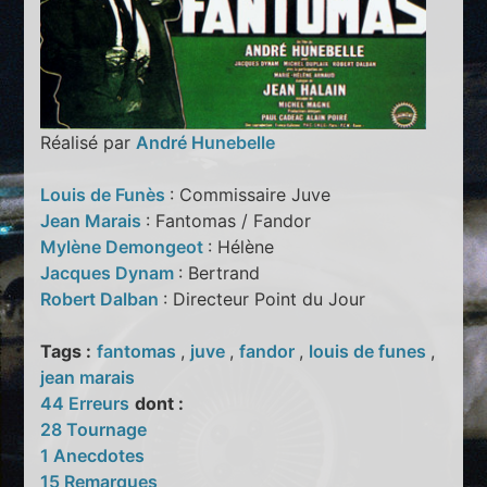
Réalisé par
André Hunebelle
Louis de Funès
: Commissaire Juve
Jean Marais
: Fantomas / Fandor
Mylène Demongeot
: Hélène
Jacques Dynam
: Bertrand
Robert Dalban
: Directeur Point du Jour
Tags :
fantomas
,
juve
,
fandor
,
louis de funes
,
jean marais
44 Erreurs
dont :
28 Tournage
1 Anecdotes
15 Remarques