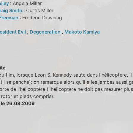
ailey
: Angela Miller
raig Smith
: Curtis Miller
 Freeman
: Frederic Downing
esident Evil
,
Degeneration
,
Makoto Kamiya
ité
 du film, lorsque Leon S. Kennedy saute dans l'hélicoptère, il 
(il se penche): on remarque alors qu'il a les jambes aussi 
orte de l'hélicoptère (l'hélicoptère ne doit pas mesurer plu
 rotor et pieds compris).
 le 26.08.2009