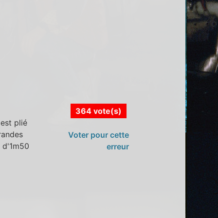
364 vote(s)
est plié
grandes
Voter pour cette
s d'1m50
erreur