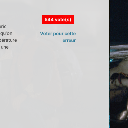
544 vote(s)
ric
 qu'on
Voter pour cette
pérature
erreur
 une