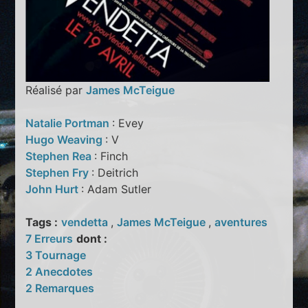
Réalisé par
James McTeigue
Natalie Portman
: Evey
Hugo Weaving
: V
Stephen Rea
: Finch
Stephen Fry
: Deitrich
John Hurt
: Adam Sutler
Tags :
vendetta
,
James McTeigue
,
aventures
7 Erreurs
dont :
3 Tournage
2 Anecdotes
2 Remarques