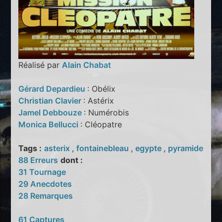
Réalisé par
Alain Chabat
Gérard Depardieu
: Obélix
Christian Clavier
: Astérix
Jamel Debbouze
: Numérobis
Monica Bellucci
: Cléopatre
Tags :
asterix
,
fontainebleau
,
egypte
,
pyramide
88 Erreurs
dont :
31 Tournage
29 Anecdotes
28 Remarques
61 Captures