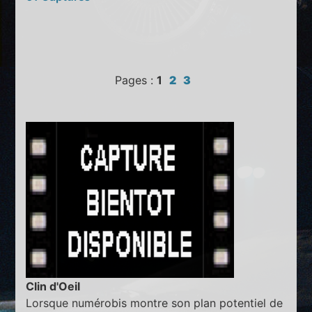
Pages :
1
2
3
Clin d'Oeil
Lorsque numérobis montre son plan potentiel de