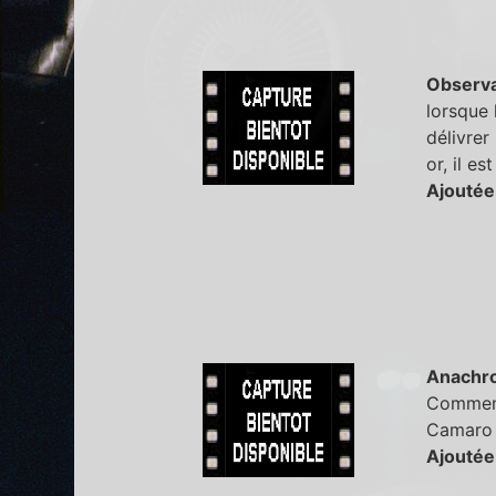
Observa
lorsque 
délivrer
or, il e
Ajoutée 
Anachr
Comment 
Camaro 
Ajoutée