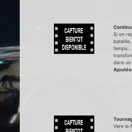
Continu
Si on r
bataille
temps...
transfor
dans un 
Ajoutée
Tourna
Vere la 