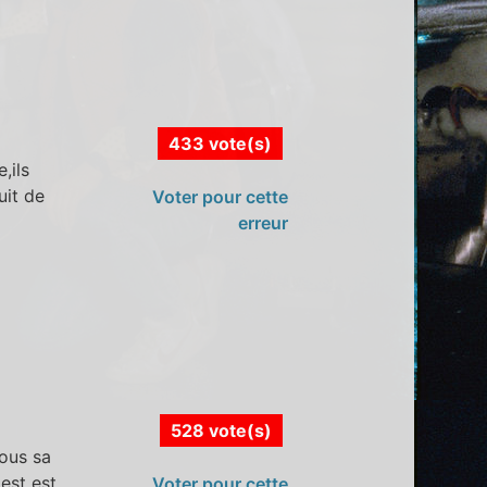
433 vote(s)
,ils
uit de
Voter pour cette
erreur
528 vote(s)
sous sa
est est
Voter pour cette