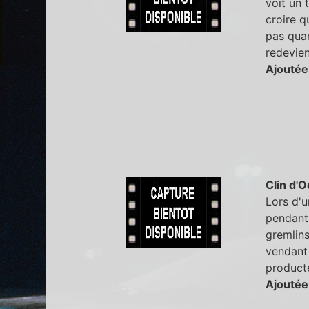
voit un 
croire q
pas quan
redevien
Ajoutée
Clin d'O
Lors d'u
pendant 
gremlins
vendant 
producte
Ajoutée