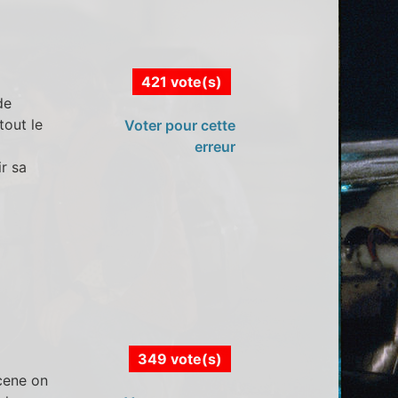
421 vote(s)
de
tout le
Voter pour cette
erreur
r sa
349 vote(s)
scene on