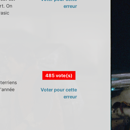
rt. On
erreur
rasic
485 vote(s)
terriens
d'année
Voter pour cette
erreur