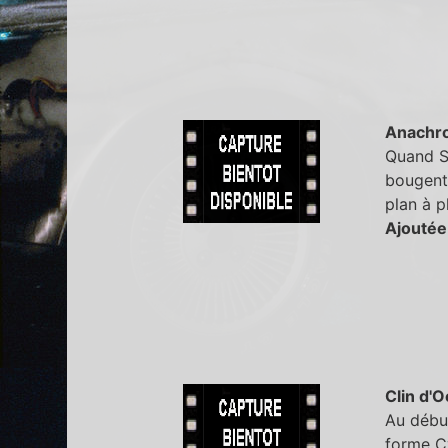
Anachr
Quand Sa
bougent 
plan à p
Ajoutée
Clin d'O
Au début
forme Cy