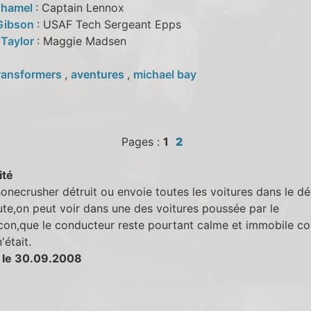
uhamel
: Captain Lennox
Gibson
: USAF Tech Sergeant Epps
 Taylor
: Maggie Madsen
ransformers
,
aventures
,
michael bay
Pages :
1
2
ité
necrusher détruit ou envoie toutes les voitures dans le dé
ute,on peut voir dans une des voitures poussée par le
con,que le conducteur reste pourtant calme et immobile c
'était.
 le 30.09.2008