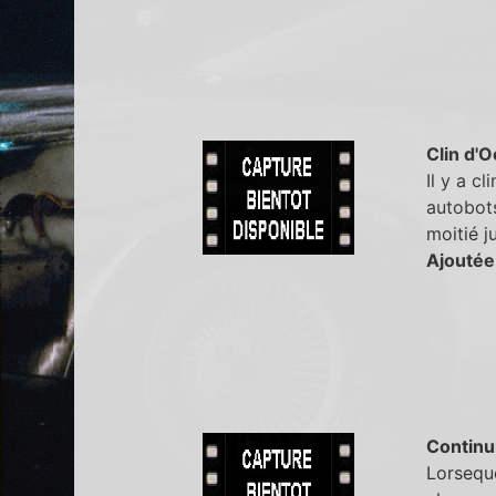
Clin d'O
Il y a c
autobots
moitié ju
Ajoutée
Continu
Lorseque