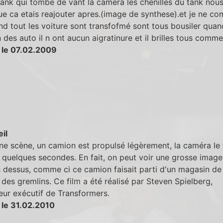
tank qui tombe de vant la camera les chenilles du tank nous
ue ca etais reajouter apres.(image de synthese).et je ne co
d tout les voiture sont transfofmé sont tous bousiler quand
 des auto il n ont aucun aigratinure et il brilles tous comm
 le 07.02.2009
eil
ne scène, un camion est propulsé légèrement, la caméra le 
quelques secondes. En fait, on peut voir une grosse image
 dessus, comme ci ce camion faisait parti d'un magasin de
des gremlins. Ce film a été réalisé par Steven Spielberg,
ur exécutif de Transformers.
 le 31.02.2010