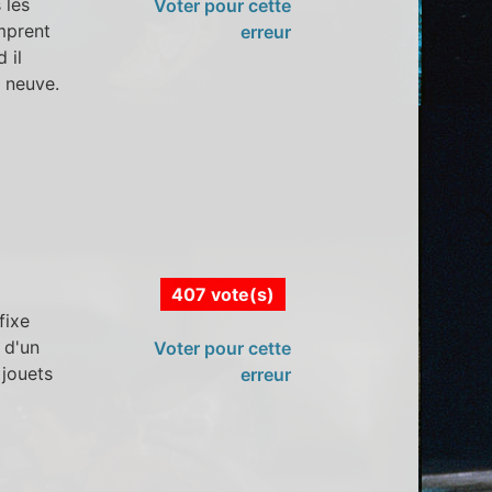
 les
Voter pour cette
mprent
erreur
 il
e neuve.
407 vote(s)
fixe
 d'un
Voter pour cette
 jouets
erreur