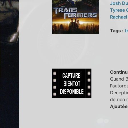
Josh D
Tyrese 
Rachael
Tags :
t
Continu
Quand Bo
l'autoro
Decepti
de rien n
Ajoutée