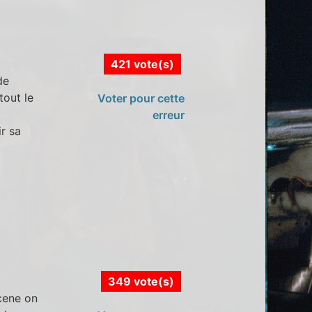
421 vote(s)
de
tout le
Voter pour cette
erreur
r sa
349 vote(s)
scene on