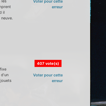
 les
Voter pour cette
mprent
erreur
 il
e neuve.
407 vote(s)
fixe
 d'un
Voter pour cette
 jouets
erreur