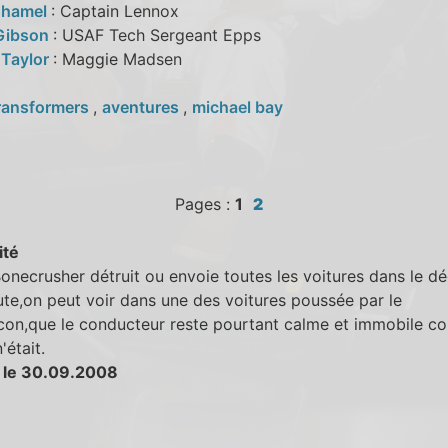
uhamel
: Captain Lennox
Gibson
: USAF Tech Sergeant Epps
 Taylor
: Maggie Madsen
ransformers
,
aventures
,
michael bay
Pages :
1
2
ité
necrusher détruit ou envoie toutes les voitures dans le dé
ute,on peut voir dans une des voitures poussée par le
con,que le conducteur reste pourtant calme et immobile c
'était.
 le 30.09.2008