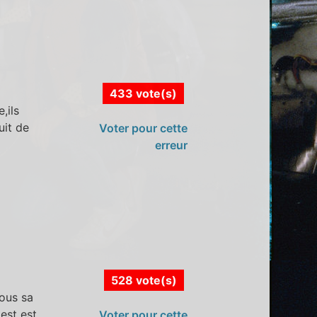
433 vote(s)
,ils
uit de
Voter pour cette
erreur
528 vote(s)
sous sa
est est
Voter pour cette