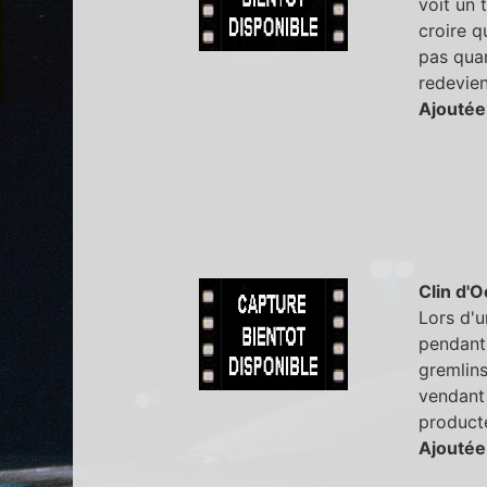
voit un 
croire q
pas quan
redevien
Ajoutée
Clin d'O
Lors d'u
pendant 
gremlins
vendant 
producte
Ajoutée