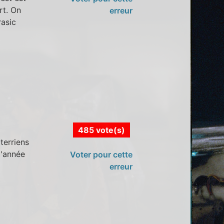
rt. On
erreur
rasic
485 vote(s)
terriens
d'année
Voter pour cette
erreur