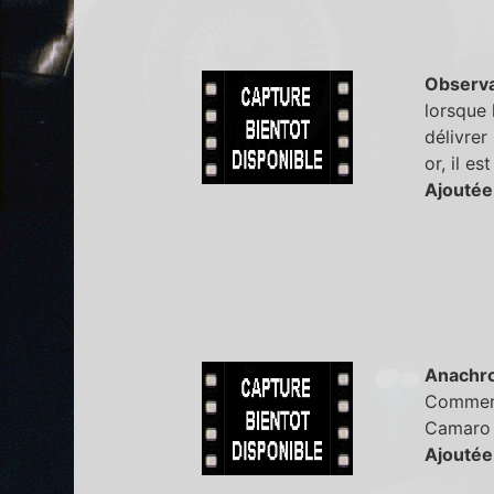
Observa
lorsque 
délivrer
or, il e
Ajoutée 
Anachr
Comment 
Camaro 
Ajoutée