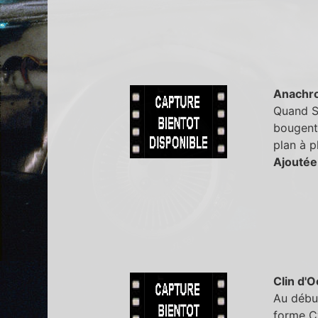
Anachr
Quand Sa
bougent 
plan à p
Ajoutée
Clin d'O
Au début
forme Cy