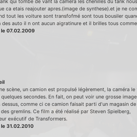
tank qui tombe de vant la camera les chenilles du tank nous
ue ca etais reajouter apres.(image de synthese).et je ne co
d tout les voiture sont transfofmé sont tous bousiler quand
 des auto il n ont aucun aigratinure et il brilles tous comm
 le 07.02.2009
eil
ne scène, un camion est propulsé légèrement, la caméra le 
quelques secondes. En fait, on peut voir une grosse image
 dessus, comme ci ce camion faisait parti d'un magasin de
des gremlins. Ce film a été réalisé par Steven Spielberg,
ur exécutif de Transformers.
 le 31.02.2010