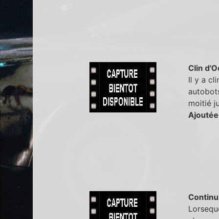
Clin d'O
Il y a c
autobots
moitié ju
Ajoutée
Continu
Lorseque