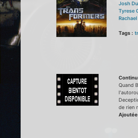
Josh D
Tyrese 
Rachael
Tags :
t
Continu
Quand Bo
l'autoro
Decepti
de rien n
Ajoutée