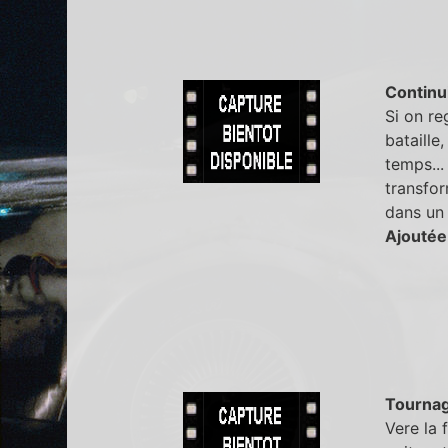
Continu
Si on r
bataille
temps...
transfor
dans un 
Ajoutée
Tourna
Vere la 