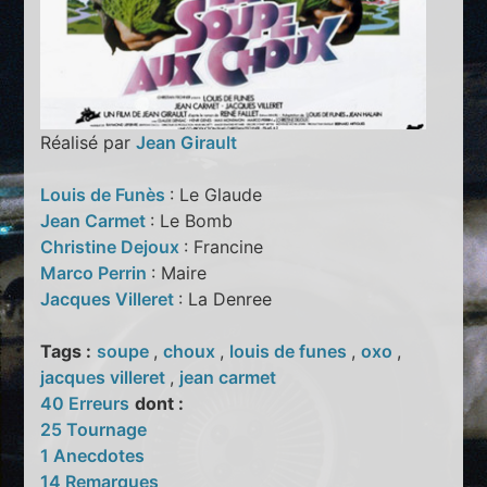
Réalisé par
Jean Girault
Louis de Funès
: Le Glaude
Jean Carmet
: Le Bomb
Christine Dejoux
: Francine
Marco Perrin
: Maire
Jacques Villeret
: La Denree
Tags :
soupe
,
choux
,
louis de funes
,
oxo
,
jacques villeret
,
jean carmet
40 Erreurs
dont :
25 Tournage
1 Anecdotes
14 Remarques