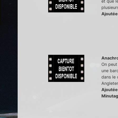
et que l
plusieur
Ajoutée
Anachr
On peut 
une barq
dans le 
Angleter
Ajoutée
Minutag