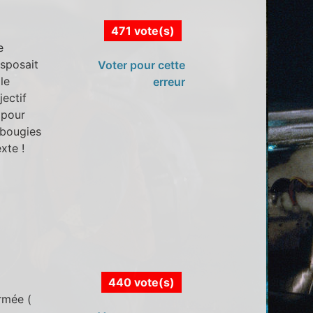
471 vote(s)
e
isposait
Voter pour cette
le
erreur
jectif
x pour
 bougies
xte !
440 vote(s)
rmée (