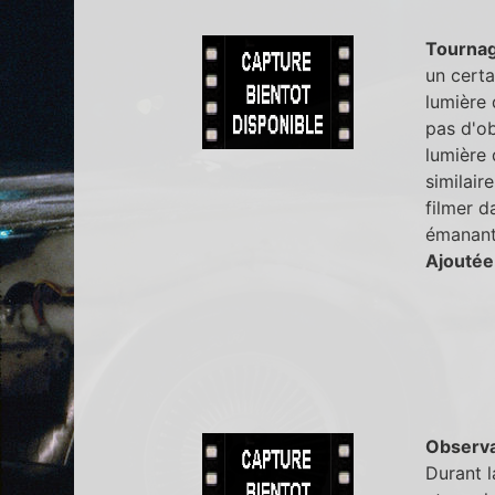
Tourna
un certa
lumière 
pas d'ob
lumière 
similair
filmer d
émanant 
Ajoutée
Observa
Durant 