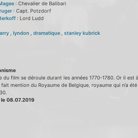
 Magee
: Chevalier de Balibari
ruger
: Capt. Potzdorf
Berkoff
: Lord Ludd
arry
,
lyndon
,
dramatique
,
stanley kubrick
onisme
ue du film se déroule durant les années 1770-1780. Or il est 
fait mention du Royaume de Belgique, royaume qui n’a été
30.
 le 08.07.2019