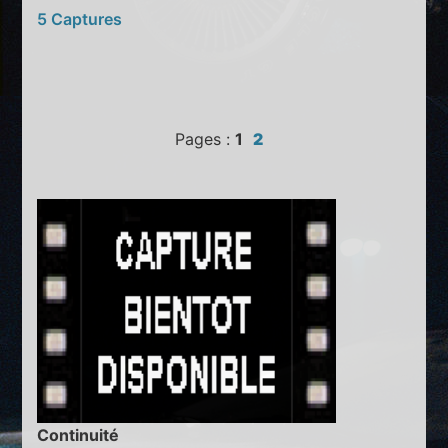
5 Captures
Pages :
1
2
Continuité