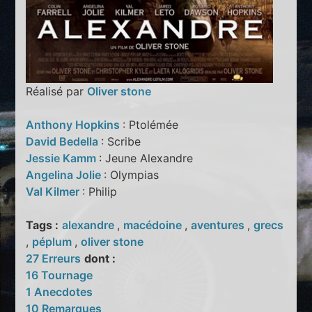
Réalisé par
Oliver stone
Anthony Hopkins
: Ptolémée
David Bedella
: Scribe
Jessie Kamm
: Jeune Alexandre
Angelina Jolie
: Olympias
Val Kilmer
: Philip
Tags :
alexandre
,
macédoine
,
aventures
,
grecs
,
péplum
,
oliver stone
27 Erreurs
dont :
16 Tournage
1 Anecdotes
10 Remarques