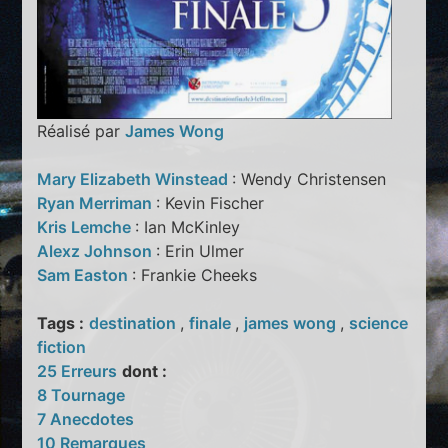
Réalisé par
James Wong
Mary Elizabeth Winstead
: Wendy Christensen
Ryan Merriman
: Kevin Fischer
Kris Lemche
: Ian McKinley
Alexz Johnson
: Erin Ulmer
Sam Easton
: Frankie Cheeks
Tags :
destination
,
finale
,
james wong
,
science
fiction
25 Erreurs
dont :
8 Tournage
7 Anecdotes
10 Remarques