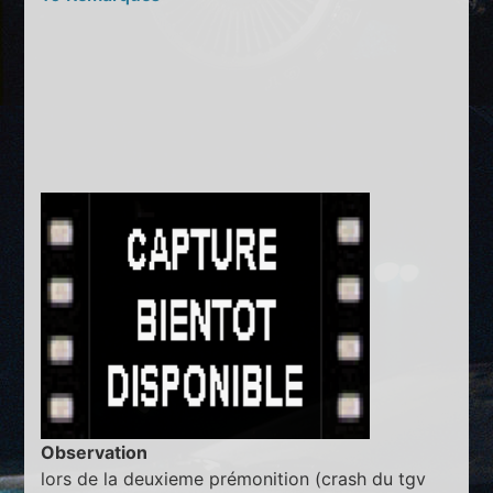
Observation
lors de la deuxieme prémonition (crash du tgv