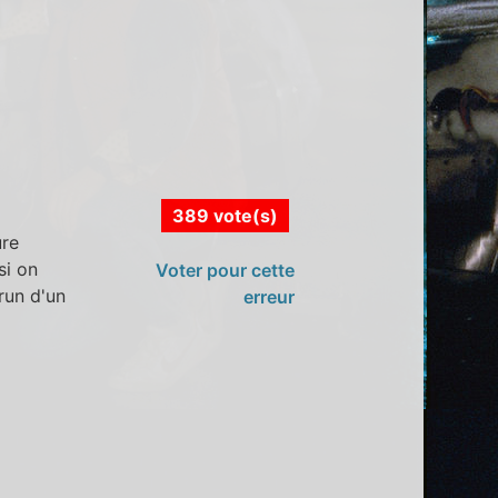
389 vote(s)
ure
si on
Voter pour cette
run d'un
erreur