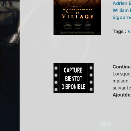
Adrien 
William
Sigourn
Tags :
v
Continu
Lorsque 
maison, 
suivante
Ajoutée