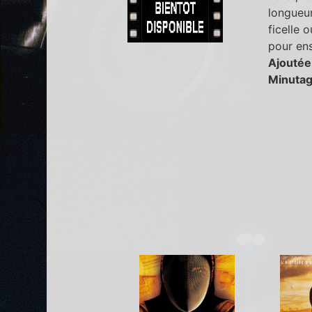
longueur
ficelle 
pour ens
Ajoutée
Minutag