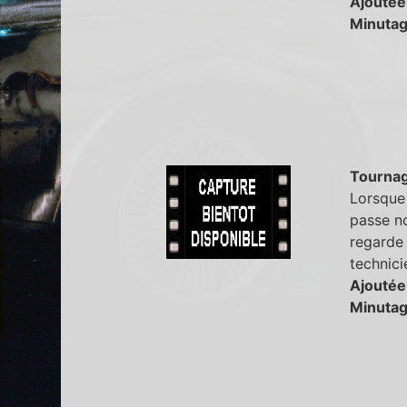
Ajoutée
Minutag
Tourna
Lorsque 
passe no
regarde 
technici
Ajoutée
Minutag