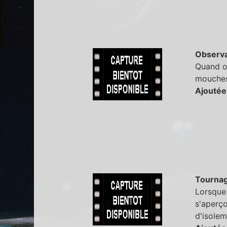
Observa
Quand on
mouches 
Ajoutée
Tourna
Lorsque 
s'aperço
d'isolem