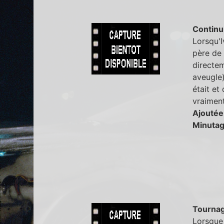
Continu
Lorsqu'I
père de 
directem
aveugle)
était et 
vraiment
Ajoutée
Minutag
Tourna
Lorsque 