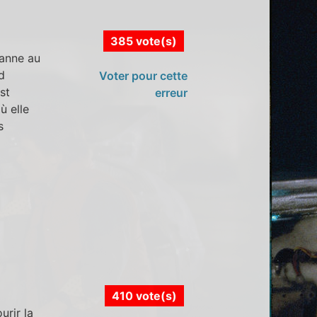
385 vote(s)
canne au
d
Voter pour cette
st
erreur
ù elle
s
410 vote(s)
urir la