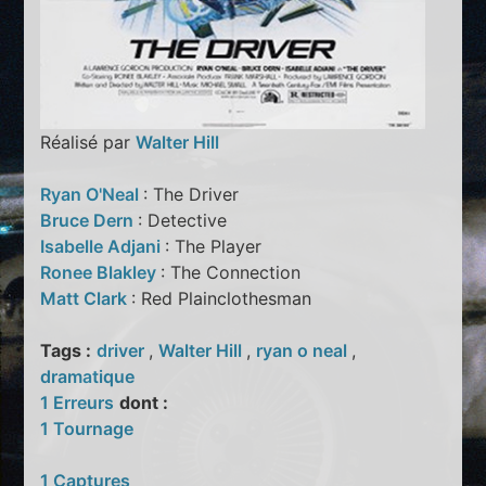
Réalisé par
Walter Hill
Ryan O'Neal
: The Driver
Bruce Dern
: Detective
Isabelle Adjani
: The Player
Ronee Blakley
: The Connection
Matt Clark
: Red Plainclothesman
Tags :
driver
,
Walter Hill
,
ryan o neal
,
dramatique
1 Erreurs
dont :
1 Tournage
1 Captures