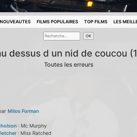
NOUVEAUTES
FILMS POPULAIRES
TOP FILMS
LES MEILL
au dessus d un nid de coucou (
Toutes les erreurs
 par
Milos Forman
cholson
: Mc Murphy
Fletcher
: Miss Ratched