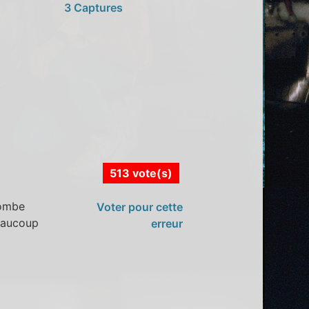
3 Captures
513 vote(s)
tombe
Voter pour cette
beaucoup
erreur