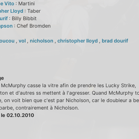
e Vito
: Martini
pher Lloyd
: Taber
urif
: Billy Bibbit
mpson
: Chef Bromden
oucou
,
vol
,
nicholson
,
christopher lloyd
,
brad dourif
ge
McMurphy casse la vitre afin de prendre les Lucky Strike,
ton et d'autres ss mettent à l'agresser. Quand McMurphy 
e, on voit bien que c'est par Nicholson, car le doubleur a 
barbe, contrairement à Nicholson.
 le 02.10.2010