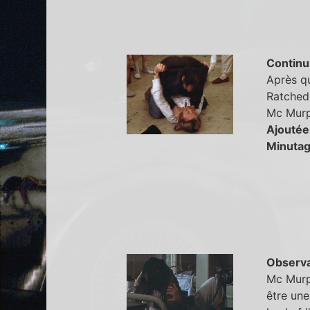
Continu
Après qu
Ratched.
Mc Murp
Ajoutée
Minutag
Observa
Mc Murp
être une