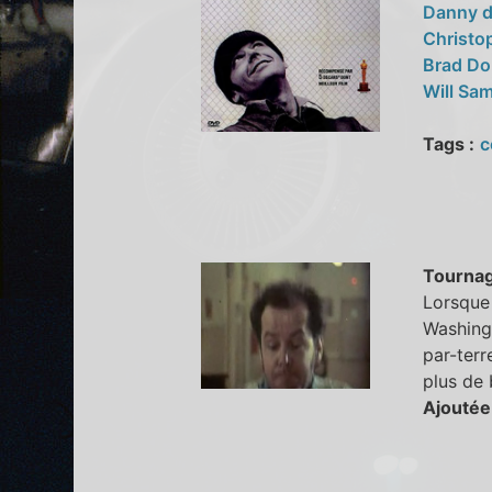
Danny d
Christo
Brad Do
Will Sa
Tags :
c
Tourna
Lorsque 
Washing
par-terr
plus de 
Ajoutée