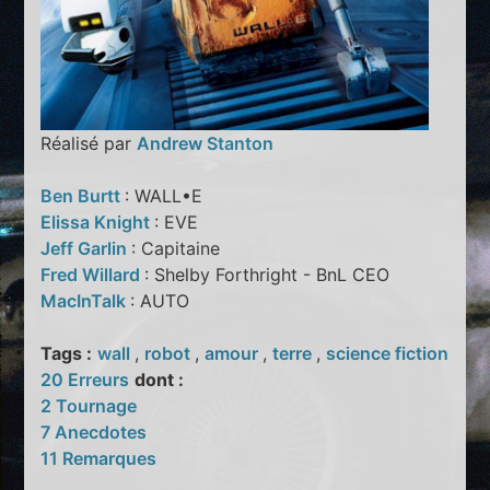
Réalisé par
Andrew Stanton
Ben Burtt
: WALL•E
Elissa Knight
: EVE
Jeff Garlin
: Capitaine
Fred Willard
: Shelby Forthright - BnL CEO
MacInTalk
: AUTO
Tags :
wall
,
robot
,
amour
,
terre
,
science fiction
20 Erreurs
dont :
2 Tournage
7 Anecdotes
11 Remarques