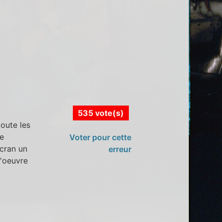
535 vote(s)
toute les
re
Voter pour cette
écran un
erreur
d'oeuvre