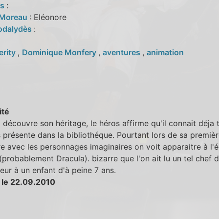
es
:
 Moreau
: Eléonore
odalydès
:
erity
,
Dominique Monfery
,
aventures
,
animation
ité
l découvre son héritage, le héros affirme qu'il connait déja 
s présente dans la bibliothéque. Pourtant lors de sa premiè
e avec les personnages imaginaires on voit apparaitre à l'
probablement Dracula). bizarre que l'on ait lu un tel chef 
reur à un enfant d'à peine 7 ans.
 le 22.09.2010