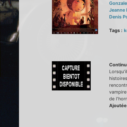
Gonzal
Jeanne
Denis P
Tags :
k
Continu
Lorsqu'i
histoire
rencontr
vampire(
de l'hor
Ajoutée