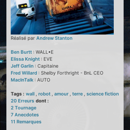
Réalisé par
Andrew Stanton
Ben Burtt
: WALL•E
Elissa Knight
: EVE
Jeff Garlin
: Capitaine
Fred Willard
: Shelby Forthright - BnL CEO
MacInTalk
: AUTO
Tags :
wall
,
robot
,
amour
,
terre
,
science fiction
20 Erreurs
dont :
2 Tournage
7 Anecdotes
11 Remarques