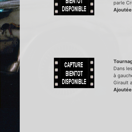
parle C
Ajoutée
Tourna
Dans les
à gauch
Girault 
Ajoutée