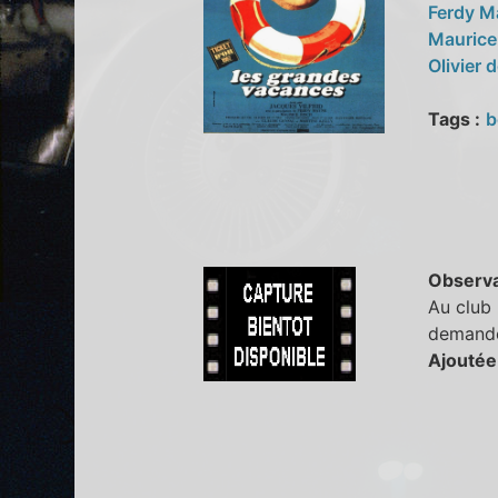
Ferdy 
Maurice
Olivier
Tags :
b
Observa
Au club 
demander
Ajoutée