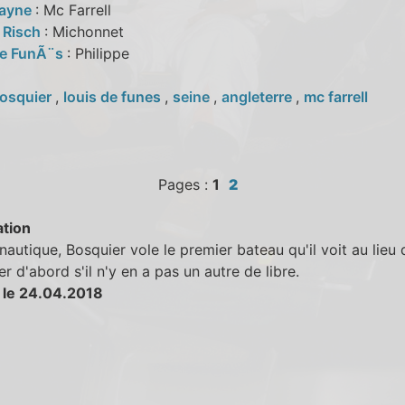
Mayne
: Mc Farrell
 Risch
: Michonnet
 de FunÃ¨s
: Philippe
osquier
,
louis de funes
,
seine
,
angleterre
,
mc farrell
Pages :
1
2
tion
nautique, Bosquier vole le premier bateau qu'il voit au lieu 
 d'abord s'il n'y en a pas un autre de libre.
 le 24.04.2018