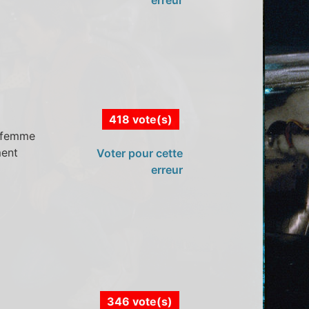
418 vote(s)
e femme
ment
Voter pour cette
erreur
346 vote(s)