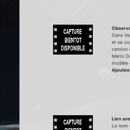
Observa
Dans Ver
et sa co
camion e
Mario Da
modèle d
Ajoutée
Lien ave
Le nom d