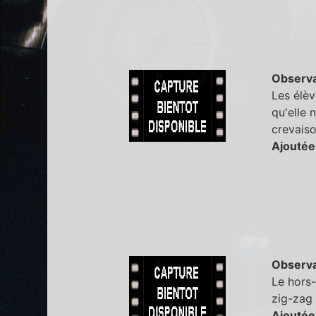
Observa
Les élèv
qu'elle 
crevaiso
Ajoutée
Observa
Le hors-
zig-zag 
Ajoutée