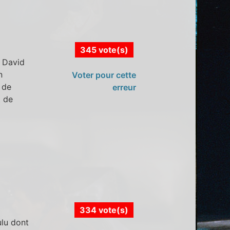
345 vote(s)
o David
n
Voter pour cette
 de
erreur
t de
334 vote(s)
ulu dont